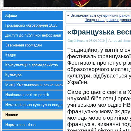
Афіша
«
Визначаються суперчитачі районів
Тиждень відкритих двере
Громадські обговорення 2025
«Французька весн
Доступ до публічної інформації
|
Опубліковано
08.04.2019
Автор
administr
Звернення громадян
Традиційно, у квітні міс
Кадри
фестиваль французької
Фестиваль пропонує різ
Консультації з громадськістю
образотворчого мистецтв
культури, відбувається у
Культура
України.
Митці Хмельниччини захисникам України
Саме до цього свята в 
Національності та релігії
науковій бібліотеці орг
учнівською молоддю НВК
Нематеріальна культурна спадщина
французьку мову як друг
Новини
молодь мовою оригіналу
французів, визначні поді
Нормативна база
тематичній вікторині «