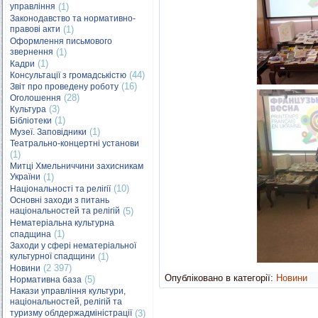
управління
(1)
Законодавство та нормативно-
правові акти
(1)
Оформлення письмового
звернення
(1)
(1)
Кадри
(44)
Консультації з громадськістю
(16)
Звіт про проведену роботу
(28)
Оголошення
(3)
Культура
(1)
Бібліотеки
(1)
Музеї. Заповідники
Театрально-концертні установи
(1)
Митці Хмельниччини захисникам
України
(1)
(10)
Національності та релігії
Основні заходи з питань
національностей та релігій
(5)
Нематеріальна культурна
(1)
спадщина
Заходи у сфері нематеріальної
культурної спадщини
(1)
(2 397)
Новини
Опубліковано в категорії:
Новини
(5)
Нормативна база
Накази управління культури,
національностей, релігій та
туризму облдержадміністрації
(3)