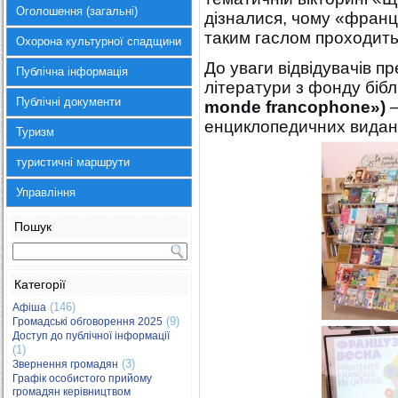
Оголошення (загальні)
дізналися, чому «франц
таким гаслом проходить
Охорона культурної спадщини
До уваги відвідувачів 
Публічна інформація
літератури з фонду біб
Публічні документи
monde
francophone
»)
енциклопедичних видан
Туризм
туристичні маршрути
Управління
Пошук
Категорії
(146)
Афіша
(9)
Громадські обговорення 2025
Доступ до публічної інформації
(1)
(3)
Звернення громадян
Графік особистого прийому
громадян керівництвом