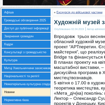
Афіша
«
Екскурсія до військової частини
Громадські обговорення 2025
Художній музей 
Доступ до публічної інформації
|
Опубліковано
02.04.2019
Автор
administr
Впродовж трьох веснян
Звернення громадян
обласний художній музе
Кадри
проект “АРТперетин. Єго
майстерня”, що реалізує
Консультації з громадськістю
Bridge та фінансується
Культура
В планах проекту на кв
масштабної виставки, – 
Митці Хмельниччини захисникам України
дискусійна програма в 
Національності та релігії
мистецтвознавців.
5 квітня о 17.00 в худож
Нематеріальна культурна спадщина
теоретика мистецтва, 
Новини
«Мета_діч(ка) поколінь:
Лектор – Олександр Су
Нормативна база
проектів у Донецьку, Киє