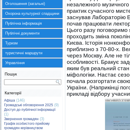
Оголошення (загальні)
незалежного музичного 
практик сучасного мист
Охорона культурної спадщини
заснував Лабораторію Е
почав працювати лекторі
Публічна інформація
Цього разу поговоримо 
Публічні документи
проходить зміна поколін
Києва. Історія нонконф
Туризм
приблизно з 70-80-х. В
туристичні маршрути
через Москву. Але не тіл
особливості. Бракує зад
Управління
яким був реальний стан 
Пошук
міфологіки. Настає сезо
почала розгортати свою
України. (Наприкінці по
Категорії
прикладі відбору учасни
(146)
Афіша
(9)
Громадські обговорення 2025
Доступ до публічної інформації
(1)
(3)
Звернення громадян
Графік особистого прийому
громадян керівництвом