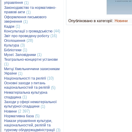
управління
(1)
Законодавство та нормативно-
правові акти
(1)
Оформлення письмового
Опубліковано в категорії:
Новини
звернення
(1)
(1)
Кадри
(44)
Консультації з громадськістю
(16)
Звіт про проведену роботу
(28)
Оголошення
(3)
Культура
(1)
Бібліотеки
(1)
Музеї. Заповідники
Театрально-концертні установи
(1)
Митці Хмельниччини захисникам
України
(1)
(10)
Національності та релігії
Основні заходи з питань
національностей та релігій
(5)
Нематеріальна культурна
(1)
спадщина
Заходи у сфері нематеріальної
культурної спадщини
(1)
(2 397)
Новини
(5)
Нормативна база
Накази управління культури,
національностей, релігій та
туризму облдержадміністрації
(3)