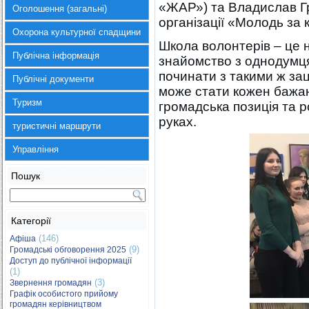
«ЖАР») та Владислав Г
Оголошення (загальні)
організації «Молодь за
Охорона культурної спадщини
Школа волонтерів – це н
Публічна інформація
знайомство з однодумця
починати з такими ж з
Публічні документи
може стати кожен бажаю
Туризм
громадська позиція та 
руках.
туристичні маршрути
Управління
Пошук
Категорії
(146)
Афіша
(9)
Громадські обговорення 2025
Доступ до публічної інформації
(1)
(3)
Звернення громадян
Графік особистого прийому
громадян керівництвом