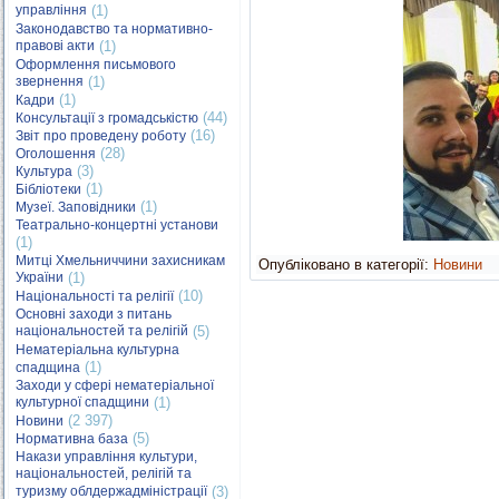
управління
(1)
Законодавство та нормативно-
правові акти
(1)
Оформлення письмового
звернення
(1)
(1)
Кадри
(44)
Консультації з громадськістю
(16)
Звіт про проведену роботу
(28)
Оголошення
(3)
Культура
(1)
Бібліотеки
(1)
Музеї. Заповідники
Театрально-концертні установи
(1)
Митці Хмельниччини захисникам
Опубліковано в категорії:
Новини
України
(1)
(10)
Національності та релігії
Основні заходи з питань
національностей та релігій
(5)
Нематеріальна культурна
(1)
спадщина
Заходи у сфері нематеріальної
культурної спадщини
(1)
(2 397)
Новини
(5)
Нормативна база
Накази управління культури,
національностей, релігій та
туризму облдержадміністрації
(3)