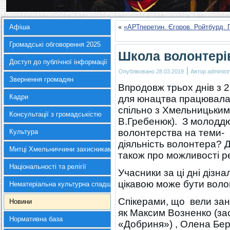
Афіша
«
«АРТперетин. Єгоров. Ройтбурд.
Громадські обговорення 2025
Школа волонтері
Доступ до публічної інформації
|
Опубліковано
28.03.2019
Автор
administr
Звернення громадян
Впродовж трьох днів з 2
Кадри
для юнацтва працювала 
спільно з Хмельницьки
Консультації з громадськістю
В.Гребенюк). З молоддю
волонтерства на теми- 
Культура
діяльність волонтера? 
Митці Хмельниччини захисникам України
також про можливості ре
Національності та релігії
Учасники за ці дні дізн
цікавою може бути волон
Нематеріальна культурна спадщина
Спікерами, що вели заня
Новини
як Максим Возненко (за
Нормативна база
«Добриня») , Олена Бере