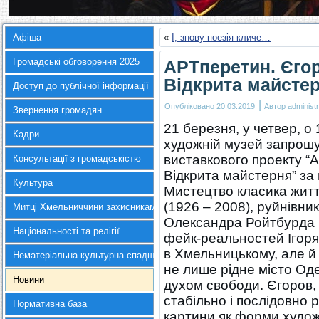
Афіша
«
І, знову поезія кличе…
Громадські обговорення 2025
АРТперетин. Єгор
Відкрита майсте
Доступ до публічної інформації
|
Опубліковано
20.03.2019
Автор
administr
Звернення громадян
21 березня, у четвер, 
Кадри
художній музей запрошує
виставкового проекту “А
Консультації з громадськістю
Відкрита майстерня” за 
Культура
Мистецтво класика жит
(1926 – 2008), руйнівни
Митці Хмельниччини захисникам України
Олександра Ройтбурда (
Національності та релігії
фейк-реальностей Ігоря
в Хмельницькому, але й 
Нематеріальна культурна спадщина
не лише рідне місто Од
Новини
духом свободи. Єгоров, 
стабільно і послідовно
Нормативна база
картини як форми худож