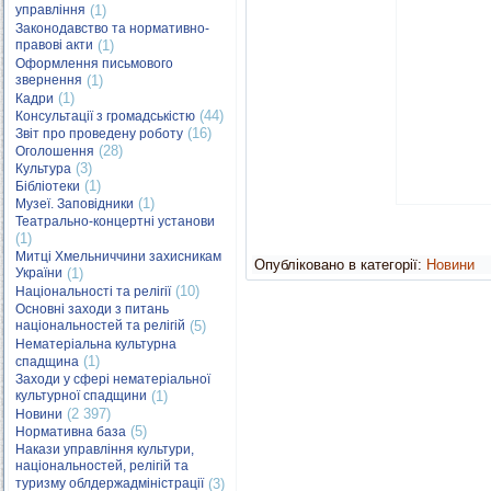
управління
(1)
Законодавство та нормативно-
правові акти
(1)
Оформлення письмового
звернення
(1)
(1)
Кадри
(44)
Консультації з громадськістю
(16)
Звіт про проведену роботу
(28)
Оголошення
(3)
Культура
(1)
Бібліотеки
(1)
Музеї. Заповідники
Театрально-концертні установи
(1)
Митці Хмельниччини захисникам
Опубліковано в категорії:
Новини
України
(1)
(10)
Національності та релігії
Основні заходи з питань
національностей та релігій
(5)
Нематеріальна культурна
(1)
спадщина
Заходи у сфері нематеріальної
культурної спадщини
(1)
(2 397)
Новини
(5)
Нормативна база
Накази управління культури,
національностей, релігій та
туризму облдержадміністрації
(3)