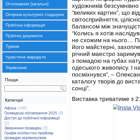
Оголошення (загальні)
художників безсумнівно
“великих картин”, що в
Охорона культурної спадщини
світосприйняття, ціліс
Публічна інформація
балансом між значущіст
“Колись я хотів насліду
Публічні документи
не схожим на нього… Па
його майстерні, захопле
Туризм
річний маестро заримув
туристичні маршрути
з помадою на губах нат
одеського живопису. І на
Управління
посміхнувся”, – Олексан
Пошук
каталогу творів до вис
сонці”.
Виставка триватиме з 21
Категорії
(146)
Афіша
(9)
Громадські обговорення 2025
Доступ до публічної інформації
(1)
(3)
Звернення громадян
Графік особистого прийому
громадян керівництвом