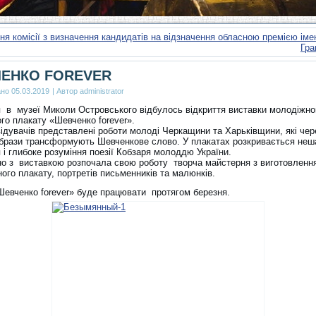
ня комісії з визначення кандидатів на відзначення обласною премією ім
Гра
ЕНКО FOREVER
ано
05.03.2019
|
Автор
administrator
я в музеї Миколи Островського відбулось відкриття виставки молодіжно
го плакату «Шевченко forever».
відувачів представлені роботи молоді Черкащини та Харьківщини, які чер
образи трансформують Шевченкове слово. У плакатах розкривається неш
і глибоке розуміння поезії Кобзаря молоддю України.
о з виставкою розпочала свою роботу творча майстерня з виготовленн
ого плакату, портретів письменників та малюнків.
Шевченко forever» буде працювати протягом березня.