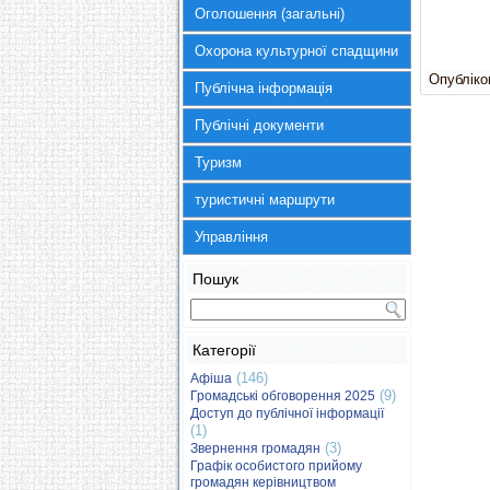
Оголошення (загальні)
Охорона культурної спадщини
Опубліков
Публічна інформація
Публічні документи
Туризм
туристичні маршрути
Управління
Пошук
Категорії
(146)
Афіша
(9)
Громадські обговорення 2025
Доступ до публічної інформації
(1)
(3)
Звернення громадян
Графік особистого прийому
громадян керівництвом