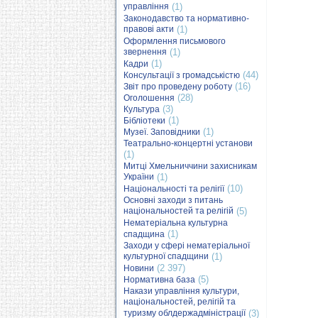
управління
(1)
Законодавство та нормативно-
правові акти
(1)
Оформлення письмового
звернення
(1)
(1)
Кадри
(44)
Консультації з громадськістю
(16)
Звіт про проведену роботу
(28)
Оголошення
(3)
Культура
(1)
Бібліотеки
(1)
Музеї. Заповідники
Театрально-концертні установи
(1)
Митці Хмельниччини захисникам
України
(1)
(10)
Національності та релігії
Основні заходи з питань
національностей та релігій
(5)
Нематеріальна культурна
(1)
спадщина
Заходи у сфері нематеріальної
культурної спадщини
(1)
(2 397)
Новини
(5)
Нормативна база
Накази управління культури,
національностей, релігій та
туризму облдержадміністрації
(3)