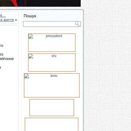
ені…
Пошук
ні життя
»
го
ез
аблонне
я