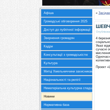
Афіша
«
Засідан
Громадські обговорення 2025
ШЕВЧ
Доступ до публічної інформації
Опубліков
Звернення громадян
4 березн
соціально
Увазі від
Кадри
сучасні 
мислення 
Консультації з громадськістю
Одночасн
колективн
Культура
Проект «
Митці Хмельниччини захисникам України
Національності та релігії
Нематеріальна культурна спадщина
Новини
Нормативна база