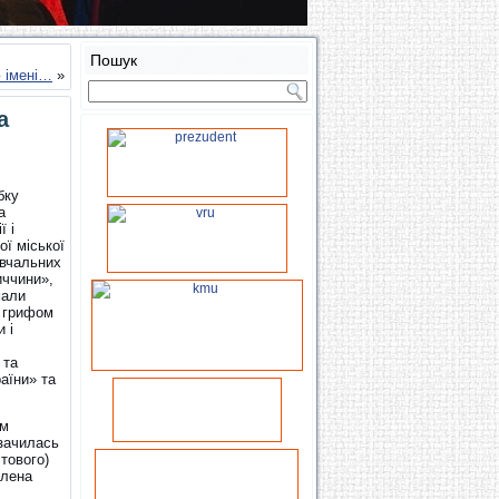
Пошук
ю імені…
»
а
бку
а
ї і
ої міської
авчальних
иччини»,
мали
з грифом
 і
 та
аїни» та
им
озачилась
стового)
Олена