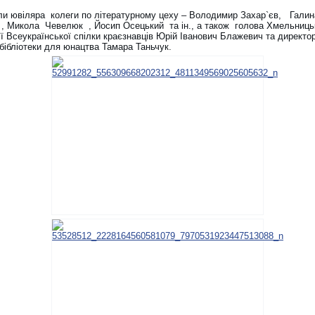
ли ювіляра колеги по літературному цеху – Володимир Захар`єв, Галин
 , Микола Чевелюк , Йосип Осецький та ін., а також голова Хмельниць
ії Всеукраїнської спілки краєзнавців Юрій Іванович Блажевич та директо
бібліотеки для юнацтва Тамара Таньчук.