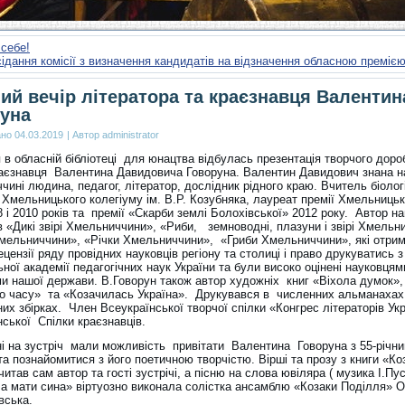
 себе!
ідання комісії з визначення кандидатів на відзначення обласною преміє
ий вечір літератора та краєзнавця Валентин
уна
ано
04.03.2019
|
Автор
administrator
 в обласній бібліотеці для юнацтва відбулась презентація творчого доро
раєзнавця Валентина Давидовича Говоруна. Валентин Давидович знана н
ині людина, педагог, літератор, дослідник рідного краю. Вчитель біологі
 Хмельницького колегіуму ім. В.Р. Козубняка, лауреат премії Хмельницьк
 і 2010 років та премії «Скарби землі Болохівської» 2012 року. Автор н
в «Дикі звірі Хмельниччини», «Риби, земноводні, плазуни і звірі Хмельн
мельниччини», «Річки Хмельниччини», «Гриби Хмельниччини», які отри
ецензії ряду провідних науковців регіону та столиці і право друкуватись 
ної академії педагогічних наук України та були високо оцінені науковцями
ми нашої держави. В.Говорун також автор художніх книг «Віхола думок»,
о часу» та «Козачилась Україна». Друкувався в численних альманахах
их збірках. Член Всеукраїнської творчої спілки «Конгрес літераторів Укр
ської Спілки краєзнавців.
і на зустріч мали можливість привітати Валентина Говоруна з 55-річн
а познайомитися з його поетичною творчістю. Вірші та прозу з книги «К
читав сам автор та гості зустрічі, а пісню на слова ювіляра ( музика І.Пу
а мати сина» віртуозно виконала солістка ансамблю «Козаки Поділля» 
ська.