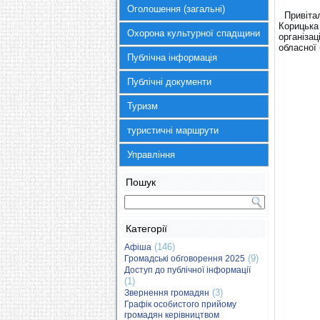
Оголошення (загальні)
Привіта
Корицька
Охорона культурної спадщини
організац
обласної 
Публічна інформація
Публічні документи
Туризм
туристичні маршрути
Управління
Пошук
Категорії
(146)
Афіша
(9)
Громадські обговорення 2025
Доступ до публічної інформації
(1)
(3)
Звернення громадян
Графік особистого прийому
громадян керівництвом