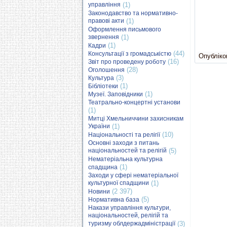
управління
(1)
Законодавство та нормативно-
правові акти
(1)
Оформлення письмового
звернення
(1)
(1)
Кадри
(44)
Консультації з громадськістю
Опубліков
(16)
Звіт про проведену роботу
(28)
Оголошення
(3)
Культура
(1)
Бібліотеки
(1)
Музеї. Заповідники
Театрально-концертні установи
(1)
Митці Хмельниччини захисникам
України
(1)
(10)
Національності та релігії
Основні заходи з питань
національностей та релігій
(5)
Нематеріальна культурна
(1)
спадщина
Заходи у сфері нематеріальної
культурної спадщини
(1)
(2 397)
Новини
(5)
Нормативна база
Накази управління культури,
національностей, релігій та
туризму облдержадміністрації
(3)