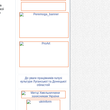
а
кої
р
До уваги працівників галузі
культури Луганської та Донецької
областей