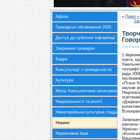
Афіша
«
Повір у
Зас
Громадські обговорення 2025
Творч
Доступ до публічної інформації
Говор
Опубліков
Звернення громадян
1 березня
Кадри
поета, к
Хмельничч
географії
Консультації з громадськістю
ради 2008
посібникі
Культура
«Птахи Х
наукові р
Митці Хмельниччини захисникам України
Національ
освітяна
Національності та релігії
«Дзеркал
колективн
Всеукраїн
Нематеріальна культурна спадщина
Запрошен
Новини
ювілеєм т
Україна» 
Нормативна база
«Колисал
Мишляков