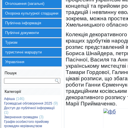
Оголошення (загальні)
концепції та прийоми р
традицій і невпинну ево
Охорона культурної спадщини
зокрема, можна простежи
Публічна інформація
Хмельницького обласно
Публічні документи
Колекція декоративного
кращих здобутків народ
Туризм
розпис представлений 
туристичні маршрути
Бориса Шнайдера, петри
Пасічної, Василя та Ан
Управління
українському мистецтві
Тамари Гордової, Галин
Пошук
цікаві розписи, що збаг
роботи Ганни Єрменчук
традиційним косівським
Категорії
декоративного розпису 
(146)
Афіша
Марії Приймаченко.
(9)
Громадські обговорення 2025
Доступ до публічної інформації
(1)
(3)
Звернення громадян
Графік особистого прийому
громадян керівництвом