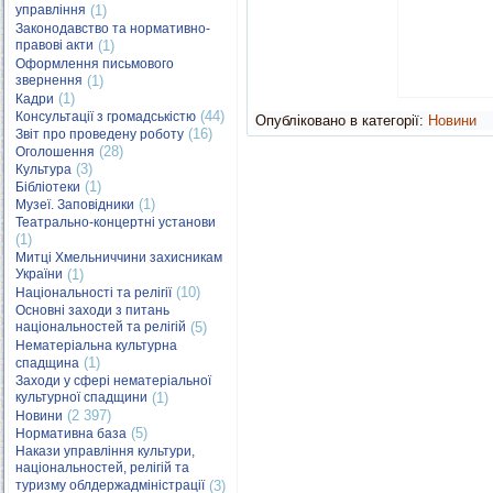
управління
(1)
Законодавство та нормативно-
правові акти
(1)
Оформлення письмового
звернення
(1)
(1)
Кадри
(44)
Консультації з громадськістю
Опубліковано в категорії:
Новини
(16)
Звіт про проведену роботу
(28)
Оголошення
(3)
Культура
(1)
Бібліотеки
(1)
Музеї. Заповідники
Театрально-концертні установи
(1)
Митці Хмельниччини захисникам
України
(1)
(10)
Національності та релігії
Основні заходи з питань
національностей та релігій
(5)
Нематеріальна культурна
(1)
спадщина
Заходи у сфері нематеріальної
культурної спадщини
(1)
(2 397)
Новини
(5)
Нормативна база
Накази управління культури,
національностей, релігій та
туризму облдержадміністрації
(3)