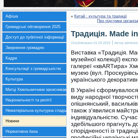
Афіша
«
Китай : культура та традиції
Про підсумки організ
Громадські обговорення 2025
Традиція. Made in
Доступ до публічної інформації
|
Опубліковано
01.03.2019
Автор
administr
Звернення громадян
Виставка «Традиція. Mad
Кадри
музейної колекції) експ
галереї «квARTира» Хм
Консультації з громадськістю
музею (вул. Проскурівсь
українського декоратив
Культура
В Україні сформувалося 
Митці Хмельниччини захисникам України
виду народної творчості:
Національності та релігії
опішнянський, васильків
також з’явилися майстр
Нематеріальна культурна спадщина
індивідуальністю. Суча
Новини
здебільшого прагнуть д
спорідненості із традиц
Нормативна база
професійні українські м