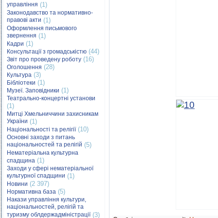
управління
(1)
Законодавство та нормативно-
правові акти
(1)
Оформлення письмового
звернення
(1)
(1)
Кадри
(44)
Консультації з громадськістю
(16)
Звіт про проведену роботу
(28)
Оголошення
(3)
Культура
(1)
Бібліотеки
(1)
Музеї. Заповідники
Театрально-концертні установи
(1)
Митці Хмельниччини захисникам
України
(1)
(10)
Національності та релігії
Основні заходи з питань
національностей та релігій
(5)
Нематеріальна культурна
(1)
спадщина
Заходи у сфері нематеріальної
культурної спадщини
(1)
(2 397)
Новини
(5)
Нормативна база
Накази управління культури,
національностей, релігій та
туризму облдержадміністрації
(3)