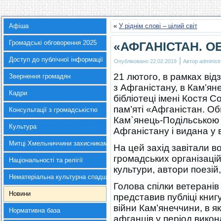
Афіша
«
У ріднім слові – цілий світ
Громадські обговорення 2025
«АФГАНІСТАН. О
Доступ до публічної інформації
|
Опубліковано
22.02.2019
Автор
administr
21 лютого, в рамках від
Звернення громадян
з Афганістану, в Кам’ян
Кадри
бібліотеці імені Костя 
пам’яті «Афганістан. О
Консультації з громадськістю
Кам`янець-Подільською 
Культура
Афганістану і видана у
Митці Хмельниччини захисникам України
На цей захід завітали в
громадських організацій
Національності та релігії
культури, автори поезій
Нематеріальна культурна спадщина
Голова спілки ветерані
Новини
представив публіці книг
війни Кам’янеччини, в які
Нормативна база
афганців у період вико