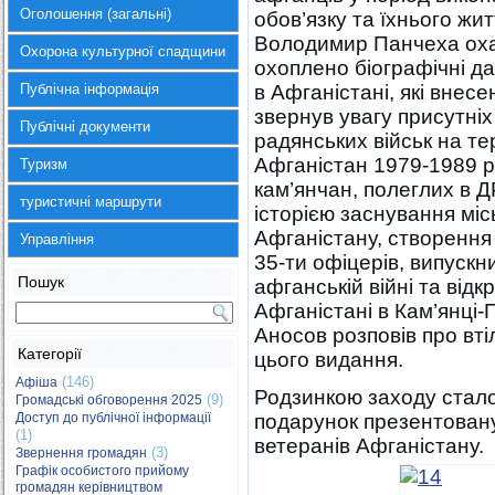
Оголошення (загальні)
обов’язку та їхнього жи
Володимир Панчеха охар
Охорона культурної спадщини
охоплено біографічні да
Публічна інформація
в Афганістані, які вне
звернув увагу присутніх
Публічні документи
радянських військ на те
Афганістан 1979-1989 р
Туризм
кам’янчан, полеглих в 
туристичні маршрути
історією заснування міс
Афганістану, створення
Управління
35-ти офіцерів, випускн
Пошук
афганській війні та від
Афганістані в Кам’янці
Аносов розповів про вті
Категорії
цього видання.
(146)
Афіша
Родзинкою заходу стало
(9)
Громадські обговорення 2025
Доступ до публічної інформації
подарунок презентовану 
(1)
ветеранів Афганістану.
(3)
Звернення громадян
Графік особистого прийому
громадян керівництвом