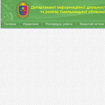
Головна
Управління
Розпорядок роботи
Зворотній зв’язок