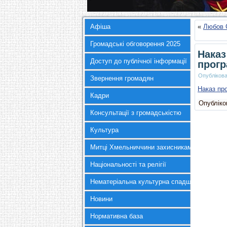
Афіша
«
Любов С
Громадські обговорення 2025
Наказ
Доступ до публічної інформації
прогр
Опубліков
Звернення громадян
Наказ пр
Кадри
Опубліков
Консультації з громадськістю
Культура
Митці Хмельниччини захисникам України
Національності та релігії
Нематеріальна культурна спадщина
Новини
Нормативна база