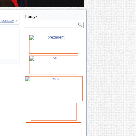
Пошук
програм
»