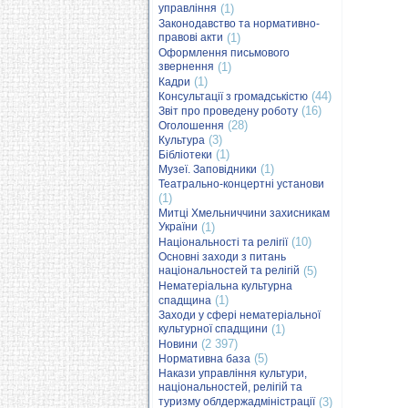
управління
(1)
Законодавство та нормативно-
правові акти
(1)
Оформлення письмового
звернення
(1)
(1)
Кадри
(44)
Консультації з громадськістю
(16)
Звіт про проведену роботу
(28)
Оголошення
(3)
Культура
(1)
Бібліотеки
(1)
Музеї. Заповідники
Театрально-концертні установи
(1)
Митці Хмельниччини захисникам
України
(1)
(10)
Національності та релігії
Основні заходи з питань
національностей та релігій
(5)
Нематеріальна культурна
(1)
спадщина
Заходи у сфері нематеріальної
культурної спадщини
(1)
(2 397)
Новини
(5)
Нормативна база
Накази управління культури,
національностей, релігій та
туризму облдержадміністрації
(3)