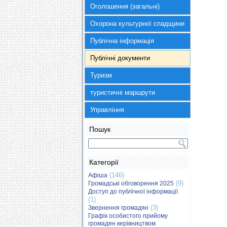
Оголошення (загальні)
Охорона культурної спадщини
Публічна інформація
Публічні документи
Туризм
туристичні маршрути
Управління
Пошук
Категорії
(146)
Афіша
(9)
Громадські обговорення 2025
Доступ до публічної інформації
(1)
(3)
Звернення громадян
Графік особистого прийому
громадян керівництвом