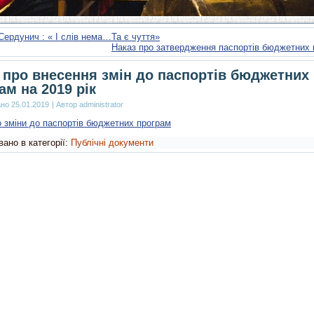
ердунич : « І слів нема…Та є чуття»
Наказ про затвердження паспортів бюджетних 
 про внесення змін до паспортів бюджетних
ам на 2019 рік
ано
25.01.2019
|
Автор
administrator
о зміни до паспортів бюджетних програм
ано в категорії:
Публічні документи