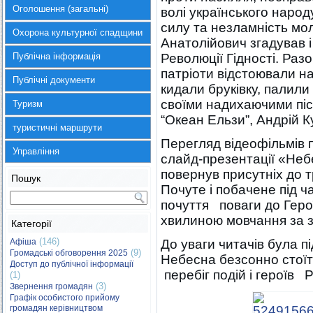
Оголошення (загальні)
волі українського наро
силу та незламність мол
Охорона культурної спадщини
Анатолійович згадував 
Публічна інформація
Революції Гідності. Разо
патріоти відстоювали н
Публічні документи
кидали бруківку, палили
своїми надихаючими піс
Туризм
“Океан Ельзи”, Андрій К
туристичні маршрути
Перегляд відеофільмів п
Управління
слайд-презентації «Неб
повернув присутніх до тр
Пошук
Почуте і побачене під ч
почуття поваги до Геро
хвилиною мовчання за з
Категорії
(146)
Афіша
До уваги читачів була 
(9)
Громадські обговорення 2025
Небесна безсонно стої
Доступ до публічної інформації
перебіг подій і героїв Р
(1)
(3)
Звернення громадян
Графік особистого прийому
громадян керівництвом