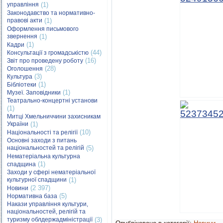
управління
(1)
Законодавство та нормативно-
правові акти
(1)
Оформлення письмового
звернення
(1)
(1)
Кадри
(44)
Консультації з громадськістю
(16)
Звіт про проведену роботу
(28)
Оголошення
(3)
Культура
(1)
Бібліотеки
(1)
Музеї. Заповідники
Театрально-концертні установи
(1)
Митці Хмельниччини захисникам
України
(1)
(10)
Національності та релігії
Основні заходи з питань
національностей та релігій
(5)
Нематеріальна культурна
(1)
спадщина
Заходи у сфері нематеріальної
культурної спадщини
(1)
(2 397)
Новини
(5)
Нормативна база
Накази управління культури,
національностей, релігій та
туризму облдержадміністрації
(3)