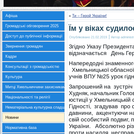
Афіша
«
Ти – Герой України!
Громадські обговорення 2025
Їм у віках судил
Доступ до публічної інформації
|
Опубліковано
21.02.2019
Автор
administr
Згідно Указу Президента
Звернення громадян
відзначається День Гер
Кадри
Напередодні знаменного
Консультації з громадськістю
Хмельницької обласної 
учнів ВПУ №25 урок гідн
Культура
Запрошений на зустріч 
Митці Хмельниччини захисникам України
Худняк, начальник Голо
Національності та релігії
юстиції у Хмельницькій 
Гідності, згадував про с
Нематеріальна культурна спадщина
давнини, акцентуючи на
Новини
свій особистий подвиг,
України. Абсолютно різн
Нормативна база
проти насилля, несправ