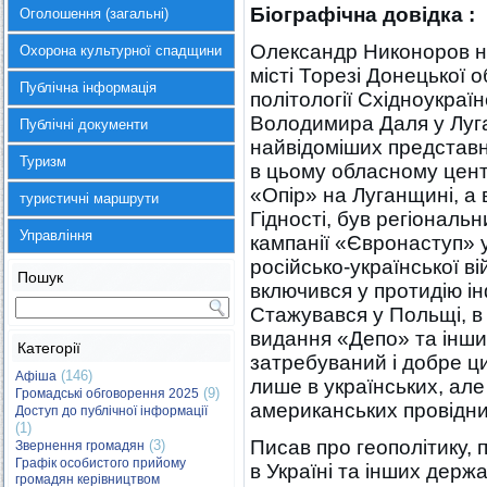
Біографічна довідка :
Оголошення (загальні)
Олександр Никоноров н
Охорона культурної спадщини
місті Торезі Донецької о
Публічна інформація
політології Східноукраї
Володимира Даля у Луган
Публічні документи
найвідоміших представн
Туризм
в цьому обласному цент
«Опір» на Луганщині, а 
туристичні маршрути
Гідності, був регіонал
Управління
кампанії «Євронаступ» у
російсько-української в
Пошук
включився у протидію ін
Стажувався у Польщі, в 
видання «Депо» та інши
Категорії
затребуваний і добре ци
(146)
Афіша
лише в українських, але
(9)
Громадські обговорення 2025
американських провідни
Доступ до публічної інформації
(1)
Писав про геополітику, 
(3)
Звернення громадян
Графік особистого прийому
в Україні та інших держа
громадян керівництвом