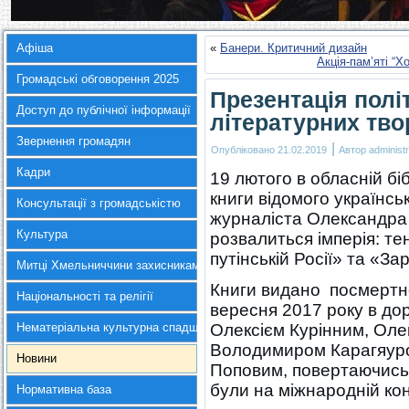
Афіша
«
Банери. Критичний дизайн
Акція-пам’яті “Х
Громадські обговорення 2025
Презентація полі
Доступ до публічної інформації
літературних тв
Звернення громадян
|
Опубліковано
21.02.2019
Автор
administr
Кадри
19 лютого в обласній б
книги відомого українсь
Консультації з громадськістю
журналіста Олександра
Культура
розвалиться імперія: те
путінській Росії» та «За
Митці Хмельниччини захисникам України
Книги видано посмертно
Національності та релігії
вересня 2017 року в до
Нематеріальна культурна спадщина
Олексієм Курінним, Ол
Володимиром Карагяуро
Новини
Поповим, повертаючись 
були на міжнародній кон
Нормативна база