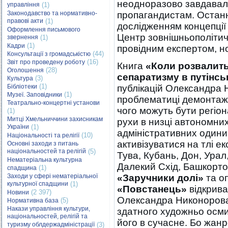
неодноразово завдавал
управління
(1)
Законодавство та нормативно-
пропагандистам. Останн
правові акти
(1)
дослідженням концепції
Оформлення письмового
Центр зовнішньополітич
звернення
(1)
(1)
Кадри
провідним експертом, н
(44)
Консультації з громадськістю
(16)
Звіт про проведену роботу
Книга
«Коли розвалитьс
(28)
Оголошення
сепаратизму в путінськ
(3)
Культура
(1)
Бібліотеки
публікацій Олександра 
(1)
Музеї. Заповідники
проблематиці демонтажу
Театрально-концертні установи
чого можуть бути регіон
(1)
Митці Хмельниччини захисникам
рухи в низці автономних
України
(1)
адміністративних одиниц
(10)
Національності та релігії
активізуватися на тлі е
Основні заходи з питань
національностей та релігій
(5)
Тува, Кубань, Дон, Урал,
Нематеріальна культурна
Далекий Схід, Башкортос
(1)
спадщина
Заходи у сфері нематеріальної
«Заручники долі»
та о
культурної спадщини
(1)
«Повстанець»
відкрива
(2 397)
Новини
Олександра Никонорова 
(5)
Нормативна база
Накази управління культури,
здатного художньо осми
національностей, релігій та
його в сучасне. Бо жанр
туризму облдержадміністрації
(3)