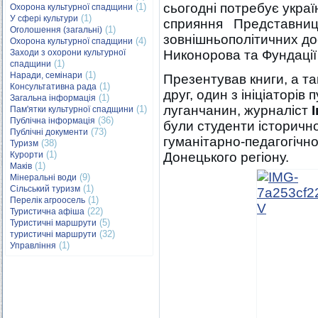
сьогодні потребує укра
(1)
Охорона культурної спадщини
(1)
У сфері культури
сприяння Представницт
(1)
Оголошення (загальні)
зовнішньополітичних д
(4)
Охорона культурної спадщини
Заходи з охорони культурної
Никонорова та Фундації
(1)
спадщини
(1)
Наради, семінари
Презентував книги, а т
(1)
Консультативна рада
друг, один з ініціаторів 
(1)
Загальна інформація
луганчанин, журналіст
(1)
Пам'ятки культурної спадщини
(36)
Публічна інформація
були студенти історичн
(73)
Публічні документи
гуманітарно-педагогічно
(38)
Туризм
(1)
Курорти
Донецького регіону.
(1)
Маків
(9)
Мінеральні води
(1)
Сільський туризм
(1)
Перелік агроосель
(22)
Туристична афіша
(5)
Туристичні маршрути
(32)
туристичні маршрути
(1)
Управління