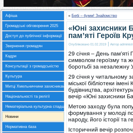
Афіша
«
Бебі – бумм! Знайомство
Громадські обговорення 2025
«Юні захисники 
пам’яті Героїв Кр
Доступ до публічної інформації
|
Опубліковано
01.02.2019
Автор
administr
Звернення громадян
29 січня – День пам’яті 
Кадри
символом героїзму та ж
боротьбі за незалежну У
Консультації з громадськістю
29 січня у читальному з
Культура
міської бібліотеки імен
Митці Хмельниччини захисникам України
будівництва, архітектур
вечір «Юні захисники Б
Національності та релігії
Метою заходу була попул
Нематеріальна культурна спадщина
формування у молоді по
Новини
народу, його історії та 
Нормативна база
Історичний вечір розпоч