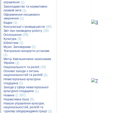
управління
(1)
Законодавство та нормативно-
правові акти
(1)
Оформлення письмового
звернення
(1)
(1)
Кадри
(44)
Консультації з громадськістю
(16)
Звіт про проведену роботу
(28)
Оголошення
(3)
Культура
(1)
Бібліотеки
(1)
Музеї. Заповідники
Театрально-концертні установи
(1)
Митці Хмельниччини захисникам
України
(1)
(10)
Національності та релігії
Основні заходи з питань
національностей та релігій
(5)
Нематеріальна культурна
(1)
спадщина
Заходи у сфері нематеріальної
культурної спадщини
(1)
(2 397)
Новини
(5)
Нормативна база
Накази управління культури,
національностей, релігій та
туризму облдержадміністрації
(3)