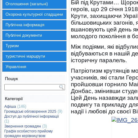
Бій під Крутами… Щоро
Оголошення (загальні)
героїв, що 29 січня 1918
Охорона культурної спадщини
Крути, захищаючи Украї
більшовицьких загонів, я
Публічна інформація
вшановують цей день як
Публічні документи
молодого покоління в бо
Туризм
Між подіями, які відбулис
відбуваються в нашій д
туристичні маршрути
історичну паралель.
Управління
Патріотизм крутянців мо
учасників, які стали Геро
Пошук
пройшовши горнило Май
Донбас, змінивши студен
Цей День назавжди зали
Категорії
подвигу та прикладу для
(146)
Афіша
надії і любові до своєї В
(9)
Громадські обговорення 2025
Доступ до публічної інформації
(1)
(3)
Звернення громадян
Графік особистого прийому
громадян керівництвом