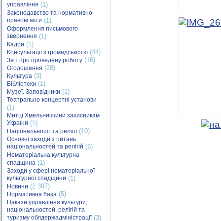
управління
(1)
Законодавство та нормативно-
правові акти
(1)
Оформлення письмового
звернення
(1)
(1)
Кадри
(44)
Консультації з громадськістю
(16)
Звіт про проведену роботу
(28)
Оголошення
(3)
Культура
(1)
Бібліотеки
(1)
Музеї. Заповідники
Театрально-концертні установи
(1)
Митці Хмельниччини захисникам
України
(1)
(10)
Національності та релігії
Основні заходи з питань
національностей та релігій
(5)
Нематеріальна культурна
(1)
спадщина
Заходи у сфері нематеріальної
культурної спадщини
(1)
(2 397)
Новини
(5)
Нормативна база
Накази управління культури,
національностей, релігій та
туризму облдержадміністрації
(3)