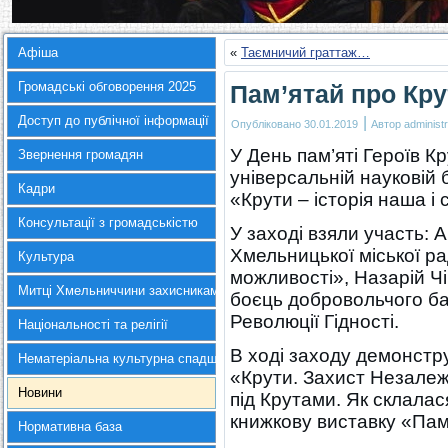
Афіша
«
Таємничий граттаж…
Громадські обговорення 2025
Пам’ятай про Кру
Доступ до публічної інформації
|
Опубліковано
30.01.2019
Автор
administr
У День пам’яті Героїв К
Звернення громадян
універсальній науковій 
Кадри
«Крути – історія наша і 
Консультації з громадськістю
У заході взяли участь: 
Хмельницької міської ра
Культура
можливості», Назарій Чі
Митці Хмельниччини захисникам України
боєць добровольчого ба
Революції Гідності.
Національності та релігії
В ході заходу демонстр
Нематеріальна культурна спадщина
«Крути. Захист Незалеж
Новини
під Крутами. Як склалас
книжкову виставку «Пам’
Нормативна база