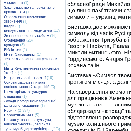
управління
(1)
обласної ради Михайло
Законодавство та нормативно-
що лише пам’ятаючи сво
правові акти
(1)
символи – українці мати
Оформлення письмового
звернення
(1)
Виставка дає можливіс
(1)
Кадри
(44)
Консультації з громадськістю
символу від часів Русі 
(16)
Звіт про проведену роботу
зображення Тризуба в і
(28)
Оголошення
(3)
Культура
Георгія Нарбута, Павла
(1)
Бібліотеки
Миколи Битинського, Ні
(1)
Музеї. Заповідники
Гординського, Андрія Гр
Театрально-концертні установи
(1)
Кохана та ін.
Митці Хмельниччини захисникам
України
(1)
Виставка «Символ твоєї
(10)
Національності та релігії
протягом місяця, а дал
Основні заходи з питань
національностей та релігій
(5)
На завершення керманич
Нематеріальна культурна
(1)
спадщина
для працівників Хмельн
Заходи у сфері нематеріальної
музею, а саме: спільни
культурної спадщини
(1)
облдержадміністрації т
(2 397)
Новини
(5)
Нормативна база
підготовлене розпоряд
Накази управління культури,
музею колишнього прим
національностей, релігій та
туризму облдержадміністрації
(3)
коледжу ім.В.І.Заремби.