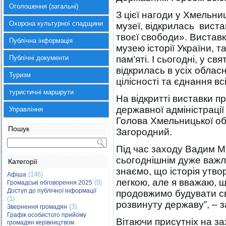
Оголошення (загальні)
З цієї нагоди у Хмельн
Охорона культурної спадщини
музеї, відкрилась вист
твоєї свободи». Вистав
Публічна інформація
музею історії України, т
Публічні документи
пам’яті. І сьогодні, у с
відкрилась в усіх облас
Туризм
цілісності та єднання всі
туристичні маршрути
На відкритті виставки п
державної адміністраці
Управління
Голова Хмельницької о
Пошук
Загородний.
Під час заходу Вадим М
сьогоднішнім дуже важл
Категорії
знаємо, що історія утв
(146)
Афіша
легкою, але я вважаю, щ
(9)
Громадські обговорення 2025
Доступ до публічної інформації
продовжимо будувати св
(1)
розвинуту державу”, – 
(3)
Звернення громадян
Графік особистого прийому
Вітаючи присутніх на за
громадян керівництвом