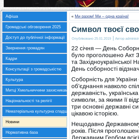
Афіша
«
Ми разом! Ми – одна країна!
Громадські обговорення 2025
Символ твоєї св
Доступ до публічної інформації
|
Опубліковано
25.01.2019
Автор
administr
22 січня — День Соборно
Звернення громадян
було проголошено Акт З
Кадри
та Західноукраїнської Н
День соборності відзнач
Консультації з громадськістю
Соборність для України 
Культура
об’єднання навколо спіл
Митці Хмельниччини захисникам України
державність, українська
символи, за якими її від
Національності та релігії
три основні державні си
Нематеріальна культурна спадщина
цікавою історією.
Новини
Нещодавно Державному 
років. Після проголошен
Нормативна база
Державним Гербом всієї