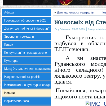
Афіша
«
Для маленьких театралів
Го
Громадські обговорення 2025
Живосміх від Ст
Доступ до публічної інформації
|
Опубліковано
25.01.2019
Автор
administr
Гуморесник по 
Звернення громадян
відбувся в обласн
Кадри
Т.Г.Шевченка.
Консультації з громадськістю
А ви знаєте
Культура
Руданського моло
нічого складного!
Митці Хмельниччини захисникам України
лялькового театру, у
Національності та релігії
вдався.
Нематеріальна культурна спадщина
Посміялися, пожар
Новини
відомого поета вша
Нормативна база