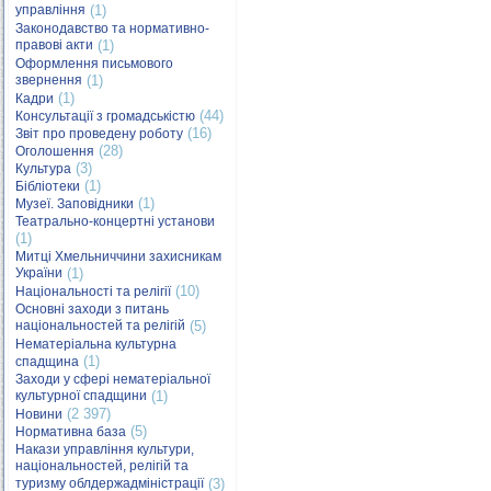
управління
(1)
Законодавство та нормативно-
правові акти
(1)
Оформлення письмового
звернення
(1)
(1)
Кадри
(44)
Консультації з громадськістю
(16)
Звіт про проведену роботу
(28)
Оголошення
(3)
Культура
(1)
Бібліотеки
(1)
Музеї. Заповідники
Театрально-концертні установи
(1)
Митці Хмельниччини захисникам
України
(1)
(10)
Національності та релігії
Основні заходи з питань
національностей та релігій
(5)
Нематеріальна культурна
(1)
спадщина
Заходи у сфері нематеріальної
культурної спадщини
(1)
(2 397)
Новини
(5)
Нормативна база
Накази управління культури,
національностей, релігій та
туризму облдержадміністрації
(3)