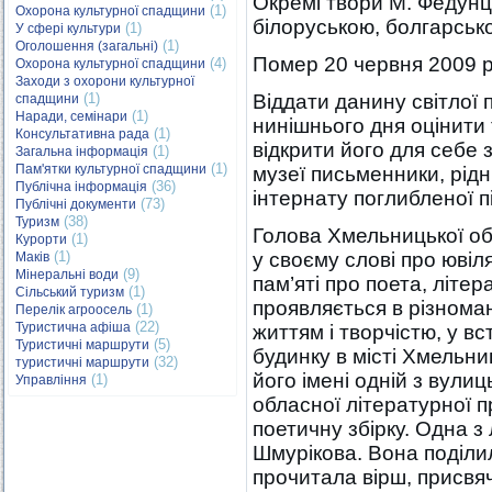
Окремі твори М. Федун
(1)
Охорона культурної спадщини
білоруською, болгарськ
(1)
У сфері культури
(1)
Оголошення (загальні)
Помер 20 червня 2009 р
(4)
Охорона культурної спадщини
Заходи з охорони культурної
(1)
Віддати данину світлої п
спадщини
(1)
Наради, семінари
нинішнього дня оцінити 
(1)
Консультативна рада
відкрити його для себе
(1)
Загальна інформація
(1)
Пам'ятки культурної спадщини
музеї письменники, рідні
(36)
Публічна інформація
інтернату поглибленої пі
(73)
Публічні документи
(38)
Туризм
Голова Хмельницької об
(1)
Курорти
(1)
у своєму слові про юві
Маків
(9)
Мінеральні води
пам’яті про поета, літе
(1)
Сільський туризм
проявляється в різноман
(1)
Перелік агроосель
(22)
Туристична афіша
життям і творчістю, у в
(5)
Туристичні маршрути
будинку в місті Хмельни
(32)
туристичні маршрути
його імені одній з вули
(1)
Управління
обласної літературної пр
поетичну збірку. Одна з 
Шмурікова. Вона поділи
прочитала вірш, присвяч