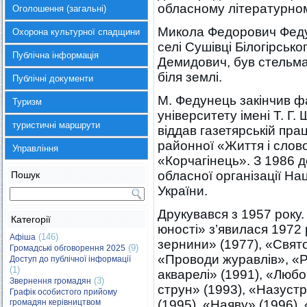
обласному літературном
Оголошення (загальні)
Микола Федорович Федун
Охорона культурної спадщини
селі Сушівці Білогірсько
Публічна інформація
Демидович, був стельма
біля землі.
Публічні документи
М. Федунець закінчив ф
Туризм
університету імені Т. Г
туристичні маршрути
віддав газетярській прац
районної «Життя і слово
Управління
«Корчагінець». З 1986 
обласної організації На
Пошук
України.
Друкувався з 1957 року
Категорії
юності» з’явилася 1972
(146)
Афіша
зернини» (1977), «Свято
(9)
Громадські обговорення 2025
«Проводи журавлів», «Р
Доступ до публічної інформації
(1)
акварелі» (1991), «Любо
(3)
Звернення громадян
струн» (1993), «Назуст
Графік особистого прийому
громадян керівництвом
(1995), «Наяву» (1996)