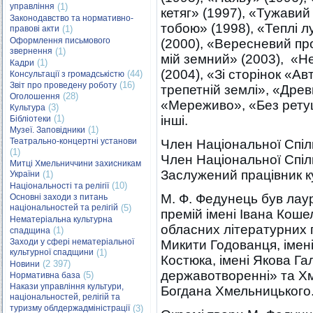
управління
(1)
кетяг» (1997), «Тужавий 
Законодавство та нормативно-
тобою» (1998), «Теплі 
правові акти
(1)
Оформлення письмового
(2000), «Вересневий пр
звернення
(1)
мій земний» (2003), «Н
(1)
Кадри
(2004), «Зі сторінок «Ав
(44)
Консультації з громадськістю
(16)
Звіт про проведену роботу
трепетній землі», «Древ
(28)
Оголошення
«Мереживо», «Без ретуш
(3)
Культура
(1)
інші.
Бібліотеки
(1)
Музеї. Заповідники
Театрально-концертні установи
Член Національної Спілк
(1)
Член Національної Спілк
Митці Хмельниччини захисникам
Заслужений працівник ку
України
(1)
(10)
Національності та релігії
М. Ф. Федунець був лау
Основні заходи з питань
національностей та релігій
(5)
премій імені Івана Коше
Нематеріальна культурна
обласних літературних п
(1)
спадщина
Заходи у сфері нематеріальної
Микити Годованця, імені
культурної спадщини
(1)
Костюка, імені Якова Г
(2 397)
Новини
державотворенні» та Хме
(5)
Нормативна база
Накази управління культури,
Богдана Хмельницького
національностей, релігій та
туризму облдержадміністрації
(3)