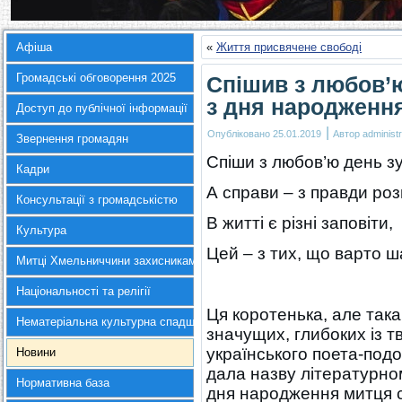
Афіша
«
Життя присвячене свободі
Громадські обговорення 2025
Спішив з любов’ю
з дня народженн
Доступ до публічної інформації
|
Опубліковано
25.01.2019
Автор
administr
Звернення громадян
Спіши з любов’ю день зу
Кадри
А справи – з правди роз
Консультації з громадськістю
В житті є різні заповіти,
Культура
Цей – з тих, що варто ш
Митці Хмельниччини захисникам України
Національності та релігії
Ця коротенька, але така
Нематеріальна культурна спадщина
значущих, глибоких із 
українського поета-по
Новини
дала назву літературно
Нормативна база
дня народження митця с