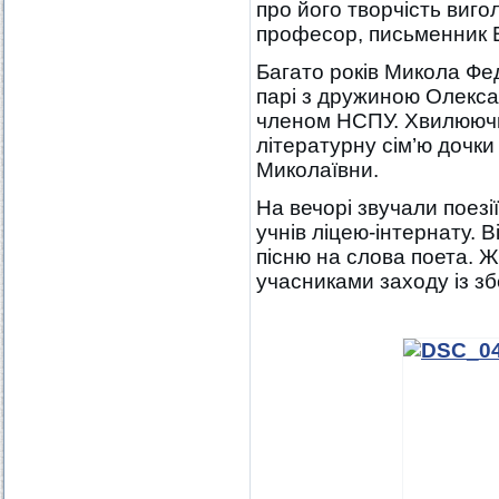
про його творчість виго
професор, письменник В
Багато років Микола Фед
парі з дружиною Олекс
членом НСПУ. Хвилюючи
літературну сім’ю дочк
Миколаївни.
На вечорі звучали поезі
учнів ліцею-інтернату. 
пісню на слова поета.
учасниками заходу із з