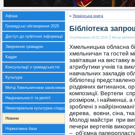
Афіша
«
Українська книга
Громадські обговорення 2025
Бібліотека запро
Доступ до публічної інформації
|
Опубліковано
04.01.2019
Автор
administr
Хмельницька обласна бі
Звернення громадян
хмельничан та гостей мі
Кадри
завітавши на виставку в
атрибутики учнів та вик
Консультації з громадськістю
навчальних закладів обл
Культура
бібліотеці представлено
різдвяних витинанок, ор
Митці Хмельниччини захисникам України
композиції. Вертепи справ
Національності та релігії
розміром, і найменші, а 
зроблені з найрізномані
Нематеріальна культурна спадщина
дерева, вовни, сіна, тка
Новини
Молоді майстри при виг
печери вертепів викорис
Нормативна база
– об’ємна паперопластик