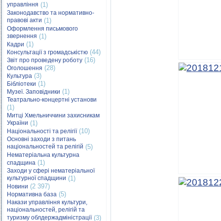
управління
(1)
Законодавство та нормативно-
правові акти
(1)
Оформлення письмового
звернення
(1)
(1)
Кадри
(44)
Консультації з громадськістю
(16)
Звіт про проведену роботу
(28)
Оголошення
(3)
Культура
(1)
Бібліотеки
(1)
Музеї. Заповідники
Театрально-концертні установи
(1)
Митці Хмельниччини захисникам
України
(1)
(10)
Національності та релігії
Основні заходи з питань
національностей та релігій
(5)
Нематеріальна культурна
(1)
спадщина
Заходи у сфері нематеріальної
культурної спадщини
(1)
(2 397)
Новини
(5)
Нормативна база
Накази управління культури,
національностей, релігій та
туризму облдержадміністрації
(3)