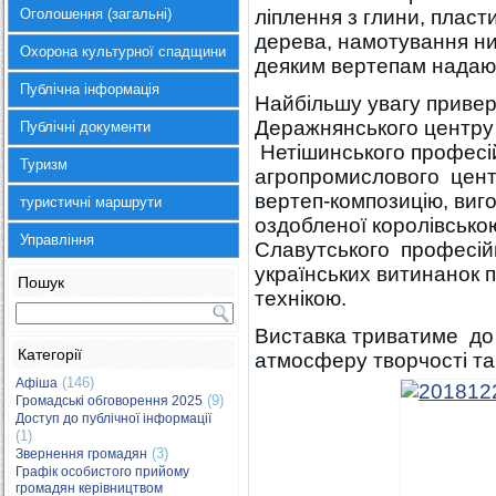
Оголошення (загальні)
ліплення з глини, пласти
дерева, намотування ни
Охорона культурної спадщини
деяким вертепам надають
Публічна інформація
Найбільшу увагу привер
Деражнянського центру 
Публічні документи
Нетішинського професій
Туризм
агропромислового цент
вертеп-композицію, виг
туристичні маршрути
оздобленої королівсько
Управління
Славутського професійн
українських витинанок п
Пошук
технікою.
Виставка триватиме до 
Категорії
атмосферу творчості та
(146)
Афіша
(9)
Громадські обговорення 2025
Доступ до публічної інформації
(1)
(3)
Звернення громадян
Графік особистого прийому
громадян керівництвом