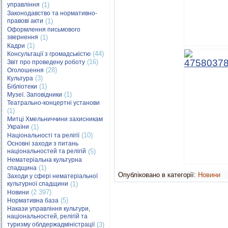
управління
(1)
Законодавство та нормативно-
правові акти
(1)
Оформлення письмового
звернення
(1)
(1)
Кадри
(44)
Консультації з громадськістю
(16)
Звіт про проведену роботу
(28)
Оголошення
(3)
Культура
(1)
Бібліотеки
(1)
Музеї. Заповідники
Театрально-концертні установи
(1)
Митці Хмельниччини захисникам
України
(1)
(10)
Національності та релігії
Основні заходи з питань
національностей та релігій
(5)
Нематеріальна культурна
(1)
спадщина
Опубліковано в категорії:
Новини
Заходи у сфері нематеріальної
культурної спадщини
(1)
(2 397)
Новини
(5)
Нормативна база
Накази управління культури,
національностей, релігій та
туризму облдержадміністрації
(3)