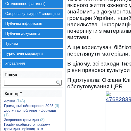
Оголошення (загальні)
якісного життя кожного 
знайомить з документам
Охорона культурної спадщини
громадян України, інши
Публічна інформація
насильства. Інформаці
почерпнути з матеріалі
Публічні документи
виставці.
Туризм
А ще користувачі бібліо
переглянути матеріали, 
туристичні маршрути
В цілому, всі заходи Ти
Управління
рівня правової культури
Пошук
Підготувала: Оксана Клі
обслуговування ЦРБ
Категорії
(146)
Афіша
(9)
Громадські обговорення 2025
Доступ до публічної інформації
(1)
(3)
Звернення громадян
Графік особистого прийому
громадян керівництвом