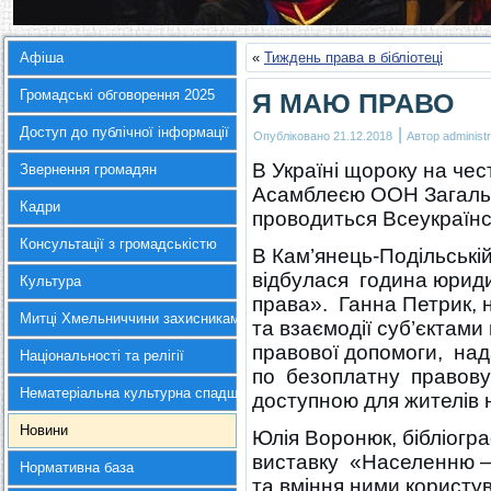
Афіша
«
Тиждень права в бібліотеці
Громадські обговорення 2025
Я МАЮ ПРАВО
Доступ до публічної інформації
|
Опубліковано
21.12.2018
Автор
administr
В Україні щороку на че
Звернення громадян
Асамблеєю ООН Загальн
Кадри
проводиться Всеукраїнс
Консультації з громадськістю
В Кам’янець-Подільській
відбулася година юриди
Культура
права». Ганна Петрик, 
Митці Хмельниччини захисникам України
та взаємодії суб’єктам
правової допомоги, нада
Національності та релігії
по безоплатну правову д
Нематеріальна культурна спадщина
доступною для жителів 
Новини
Юлія Воронюк, бібліог
виставку «Населенню – 
Нормативна база
та вміння ними користу