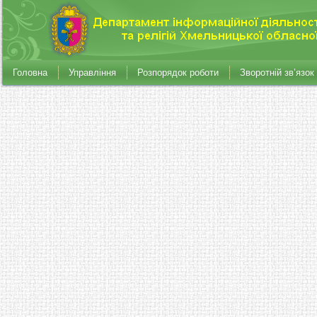
Головна
Управління
Розпорядок роботи
Зворотній зв’язок