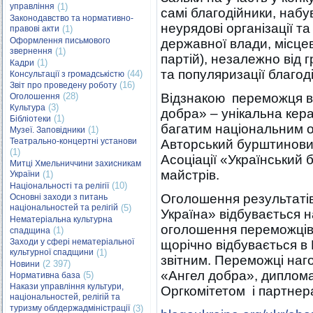
управління
(1)
самі благодійники, набув
Законодавство та нормативно-
неурядові організації та
правові акти
(1)
Оформлення письмового
державної влади, місце
звернення
(1)
партій), незалежно від 
(1)
Кадри
та популяризації благоді
(44)
Консультації з громадськістю
(16)
Звіт про проведену роботу
(28)
Відзнакою переможця в 
Оголошення
(3)
Культура
добра» – унікальна кер
(1)
Бібліотеки
багатим національним 
(1)
Музеї. Заповідники
Театрально-концертні установи
Авторський бурштиновий
(1)
Асоціації «Український 
Митці Хмельниччини захисникам
майстрів.
України
(1)
(10)
Національності та релігії
Оголошення результатів
Основні заходи з питань
національностей та релігій
(5)
Україна» відбувається н
Нематеріальна культурна
оголошення переможців 
(1)
спадщина
Заходи у сфері нематеріальної
щорічно відбувається в 
культурної спадщини
(1)
звітним. Переможці наг
(2 397)
Новини
«Ангел добра», диплом
(5)
Нормативна база
Накази управління культури,
Оргкомітетом і партнер
національностей, релігій та
туризму облдержадміністрації
(3)