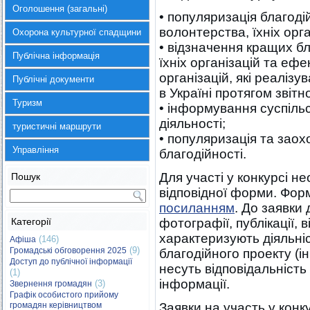
Оголошення (загальні)
• популяризація благод
волонтерства, їхніх орг
Охорона культурної спадщини
• відзначення кращих бл
Публічна інформація
їхніх організацій та ефе
організацій, які реалізу
Публічні документи
в Україні протягом звітн
Туризм
• інформування суспільс
діяльності;
туристичні маршрути
• популяризація та зао
Управління
благодійності.
Для участі у конкурсі н
Пошук
відповідної форми. Фор
посиланням
. До заявки
Категорії
фотографії, публікації, в
характеризують діяльніс
(146)
Афіша
(9)
Громадські обговорення 2025
благодійного проекту (і
Доступ до публічної інформації
несуть відповідальність
(1)
інформації.
(3)
Звернення громадян
Графік особистого прийому
громадян керівництвом
Заявки на участь у кон