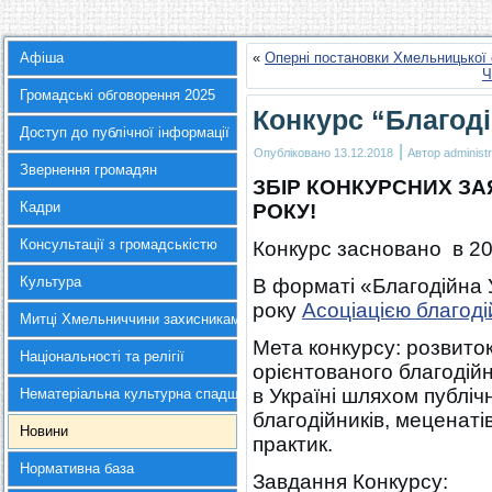
Афіша
«
Оперні постановки Хмельницької 
Ч
Громадські обговорення 2025
Конкурс “Благоді
Доступ до публічної інформації
|
Опубліковано
13.12.2018
Автор
administr
Звернення громадян
ЗБІР КОНКУРСНИХ ЗАЯ
Кадри
РОКУ!
Консультації з громадськістю
Конкурс засновано в 20
Культура
В форматі «Благодійна 
року
Асоціацією благоді
Митці Хмельниччини захисникам України
Мета конкурсу: розвито
Національності та релігії
орієнтованого благодій
в Україні шляхом публі
Нематеріальна культурна спадщина
благодійників, меценатів
Новини
практик.
Нормативна база
Завдання Конкурсу: