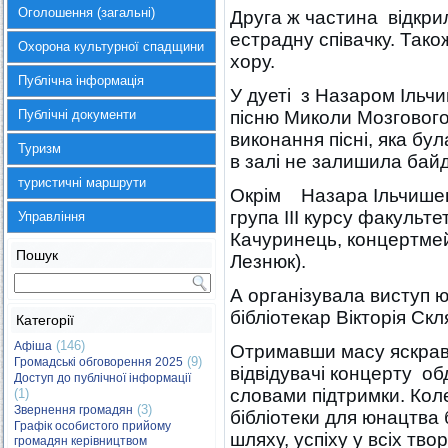
Оголошення (загальні)
Друга ж частина відкри
естрадну співачку. Тако
Охорона культурної спадщини
хору.
Публічна інформація
У дуеті з Назаром Ільч
Публічні документи
пісню Миколи Мозгового
виконання пісні, яка бу
Туризм
в залі не залишила бай
туристичні маршрути
Окрім Назара Ільчишен
група ІІІ курсу факульте
Управління
Качуринець, концертмей
Пошук
Лезнюк).
А організувала виступ юн
бібліотекар Вікторія Скл
Категорії
(146)
Афіша
Отримавши масу яскрав
(9)
Громадські обговорення 2025
відвідувачі концерту о
Доступ до публічної інформації
словами підтримки. Кол
(1)
(3)
Звернення громадян
бібліотеки для юнацтва 
Графік особистого прийому
шляху, успіху у всіх тв
громадян керівництвом