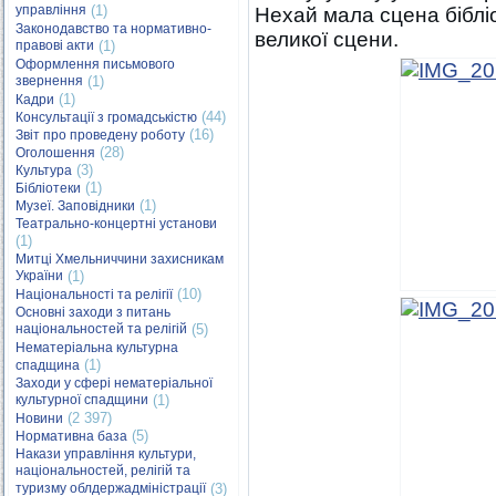
управління
(1)
Нехай мала сцена бібл
Законодавство та нормативно-
великої сцени.
правові акти
(1)
Оформлення письмового
звернення
(1)
(1)
Кадри
(44)
Консультації з громадськістю
(16)
Звіт про проведену роботу
(28)
Оголошення
(3)
Культура
(1)
Бібліотеки
(1)
Музеї. Заповідники
Театрально-концертні установи
(1)
Митці Хмельниччини захисникам
України
(1)
(10)
Національності та релігії
Основні заходи з питань
національностей та релігій
(5)
Нематеріальна культурна
(1)
спадщина
Заходи у сфері нематеріальної
культурної спадщини
(1)
(2 397)
Новини
(5)
Нормативна база
Накази управління культури,
національностей, релігій та
туризму облдержадміністрації
(3)