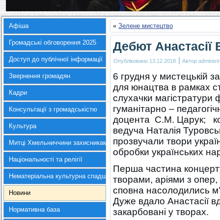
Афіша
«
Зелене мистецтво
Громадські обговорення 2025
Дебют Анастасії 
Доступ до публічної інформації
|
Опубліковано
13.12.2018
Автор
administr
6 грудня у мистецькій з
Звернення громадян
для юнацтва в рамках с
Кадри
слухачки магістратури 
гуманітарно – педагогіч
Консультації з громадськістю
доцента С.М. Царук; к
Культура
ведуча Наталія Туровськ
прозвучали твори україн
Митці Хмельниччини захисникам України
обробки українських на
Національності та релігії
Перша частина концерт
Нематеріальна культурна спадщина
творами, аріями з опер,
сповна насолодились м’
Новини
Дуже вдало Анастасії в
Нормативна база
закарбовані у творах.