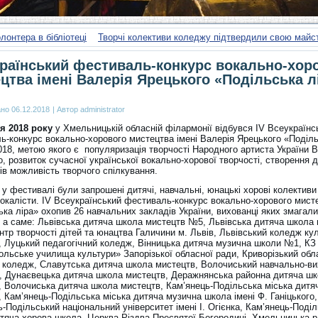
лонтера в бібліотеці
Творчі колективи коледжу підтвердили свою майс
раїнський фестиваль-конкурс вокально-хор
цтва імені Валерія Ярецького «Подільська л
ано
06.12.2018
|
Автор
administrator
ня 2018
року
у Хмельницькій обласній філармонії відбувся IV Всеукраїнс
ь-конкурс вокально-хорового мистецтва імені Валерія Ярецького «Поділ
018, метою якого є популяризація творчості Народного артиста України 
, розвиток сучасної української вокально-хорової творчості, створення д
ків можливість творчого спілкування.
 у фестивалі були запрошені дитячі, навчальні, юнацькі хорові колективи
 вокалісти. IV Всеукраїнський фестиваль-конкурс вокально-хорового мист
ка ліра» охопив 26 навчальних закладів України, вихованці яких змагали
, а саме: Львівська дитяча школа мистецтв №5, Львівська дитяча школа
тр творчості дітей та юнацтва Галичини м. Львів, Львівський коледж кул
, Луцький педагогічний коледж, Вінницька дитяча музична школи №1, КЗ
ольське училища культури» Запорізької обласної ради, Криворізький обл
 коледж, Славутська дитяча школа мистецтв, Волочиський навчально-в
, Дунаєвецька дитяча школа мистецтв, Деражнянська районна дитяча ш
, Волочиська дитяча школа мистецтв, Кам’янець-Подільська міська дитя
 Кам’янець-Подільська міська дитяча музична школа імені Ф. Ганіцького,
-Подільський національний університет імені І. Огієнка, Кам’янець-Поді
итяча хорова школа, Церква Різдва Пресвятої Богородиці, Хмельницька 