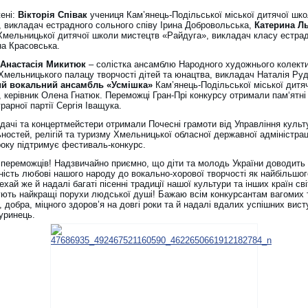
ені:
Вікторія Співак
учениця Кам’янець-Подільської міської дитячої шк
, викладач естрадного сольного співу Ірина Добровольська,
Катерина Л
Хмельницької дитячої школи мистецтв «Райдуга», викладач класу естра
на Красовська.
Анастасія Микитюк
– солістка ансамблю Народного художнього колект
 Хмельницького палацу творчості дітей та юнацтва, викладач Наталія Руд
ий вокальний ансамбль «Усмішка»
Кам’янець-Подільської міської дитя
 керівник Олена Гнатюк. Переможці Гран-Прі конкурсу отримали пам‘ятні 
рарної партії Сергія Іващука.
дачі та концертмейстери отримали Почесні грамоти від Управління культ
ностей, релігій та туризму Хмельницької обласної державної адміністраці
року підтримує фестиваль-конкурс.
 переможців! Надзвичайно приємно, що діти та молодь України доводить
ність любові нашого народу до вокально-хорової творчості як найбільшог
ехай же й надалі багаті пісенні традиції нашої культури та інших країн сві
ють найкращі порухи людської душі! Бажаю всім конкурсантам вагомих 
, добра, міцного здоров’я на довгі роки та й надалі вдалих успішних висту
чуринець.