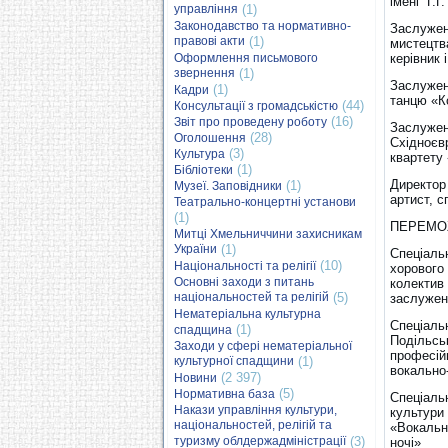
імені Г.Г
управління
(1)
Законодавство та нормативно-
Заслужен
правові акти
(1)
мистецтва
Оформлення письмового
керівник
звернення
(1)
Заслужена
(1)
Кадри
танцю «К
(44)
Консультації з громадськістю
(16)
Звіт про проведену роботу
Заслужени
(28)
Оголошення
Східноєвр
(3)
Культура
квартету
(1)
Бібліотеки
Директор
(1)
Музеї. Заповідники
артист, 
Театрально-концертні установи
(1)
ПЕРЕМО
Митці Хмельниччини захисникам
України
(1)
Спеціаль
(10)
Національності та релігії
хорового
Основні заходи з питань
колектив
національностей та релігій
(5)
заслужен
Нематеріальна культурна
Спеціаль
(1)
спадщина
Подільськ
Заходи у сфері нематеріальної
професій
культурної спадщини
(1)
вокально-
(2 397)
Новини
(5)
Нормативна база
Спеціаль
Накази управління культури,
культури 
національностей, релігій та
«Вокальн
туризму облдержадміністрації
(3)
ночі»