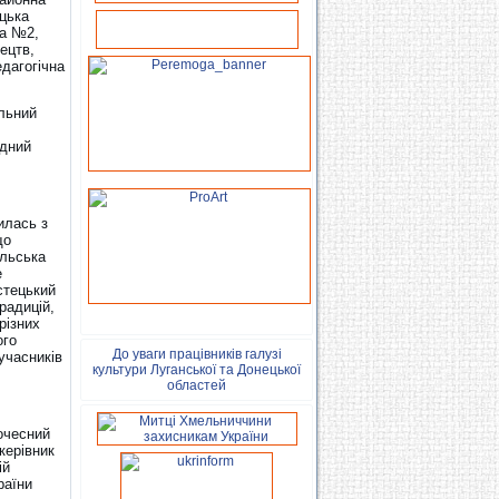
цька
ла №2,
ецтв,
дагогічна
льний
одний
илась з
що
ільська
е
стецький
радицій,
різних
ого
До уваги працівників галузі
учасників
культури Луганської та Донецької
областей
очесний
керівник
ій
раїни