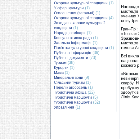
(1)
Охорона культурної спадщини
Нагородж
(1)
У сфері культури
мистецтв
(1)
Оголошення (загальні)
учениця 
(4)
Охорона культурної спадщини
співу Іри
Заходи з охорони культурної
(1)
спадщини
Гран-Прі:
(1)
Наради, семінари
«Тоніка»
(1)
Консультативна рада
Зразков
(1)
Загальна інформація
мистецтв,
(1)
голови Аг
Пам'ятки культурної спадщини
(36)
Публічна інформація
Всі викла
(73)
Публічні документи
національ
(38)
Туризм
кожного 
(1)
Курорти
(1)
Маків
«Вітаємо
(9)
Мінеральні води
невичерп
(1)
Сільський туризм
скарбу. Н
(1)
Перелік агроосель
пробуджу
(22)
здобутків
Туристична афіша
Лілія Ка
(5)
Туристичні маршрути
(32)
туристичні маршрути
(1)
Управління