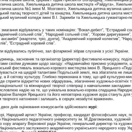
узична школа, Хмельницька дитяча школа мистецтв «Райдуга», Хмельни
узична школа №1 імені М. Мозгового, Хмельницька дитяча музична шко
ький палац творчості дітей та юнацтва, Хмельницька дитяча школа мист
ький музичний коледж імені В.І. Заремби та Хмельницька гуманітарно-пе
 змагання відбувались у таких номінаціях:
“Вокал-дебют”, “Естрадний со
кадемічний сольний спів”, “Народний сольний спів”, “Хорове диригування”,
 ансамблі” (квартети, тріо, дуети), “Академічний хоровий колектив”, “Нар
пів”, “Естрадний хоровий спів”.
пи відбувались публічно, зал філармонії зібрав слухачів з усієї України.
уринець,
засновник та організатор (директор) фестивалю-конкурсу, поділ
тами своїми думками щодо заходу: «Надзвичайно приємно усвідомити, 
нський фестиваль вокально-хорового мистецтва імені В. Ярецького «Под
бувається на щедрій талантами Подільській землі, яка збагатила не лиш
у, а й світову культуру. Глибоко переконана в тому, що цей культурно-ми
де сприяти відкриттю нових обдарувань, збагаченню художньо-освітніх т
національної та міжнародної творчої співпраці з навчальними закладами 
Висловлюю надію на те, що унікальна вокально-хорова спадщина Народн
України Валерія Ярецького та його неповторна художня аура стануть для 
 творчого натхнення і залишать в серцях незабутні враження».
 двох днів оцінювання конкурсантів здійснювало
журі
:
урі, Народний артист України, професор, кандидат філософських наук, п
 Національного педагогічного університету ім. М.Драгоманова, художній 
о хору апарату Верховної ради України, генеральний директор та художн
 Національного заслуженого академічного українського народного хору Ук