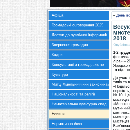
Афіша
«
День во
Громадські обговорення 2025
Всеук
мисте
Доступ до публічної інформації
2018
Звернення громадян
Опубліков
1-2 груд
Кадри
фестивал
ліра» – 2
Консультації з громадськістю
Ярецького
та підліт
Культура
До участі
типів та
Митці Хмельниччини захисникам України
«Подільсь
першість
Національності та релігії
№ 10, Цен
мистецтв
«Мелітоп
Нематеріальна культурна спадщина
музичний
комплекс
Новини
мистецтв
мистецтв,
Нормативна база
Кам’янець
міська д