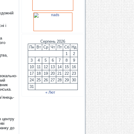
художній
ні і
ва
Серпень 2026
ого
Пн
Вт
Ср
Чт
Пт
Сб
Нд
1
2
тва,
3
4
5
6
7
8
9
10
11
12
13
14
15
16
17
18
19
20
21
22
23
вокально-
24
25
26
27
28
29
30
вий
вник
31
анська.
« Лют
м’янець-
о центру
иві
ранку до