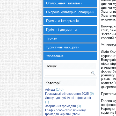
Оголошення (загальні)
дитяча м
дитяча м
Хмельниц
Охорона культурної спадщини
Хмельниц
академія.
Публічна інформація
Конкурсні
Публічні документи
спів”, “А
“Вокальні
хоровий с
Туризм
Усі висту
туристичні маршрути
Лілія Кач
журналіс
Управління
Всеукраї
ліра» від
Пошук
вітчизнян
форум бу
розвитку 
рівнів. 
Категорії
артиста 
джерелом
(146)
Афіша
(9)
Громадські обговорення 2025
Протягом
Доступ до публічної інформації
Голова ж
(1)
професор
(3)
Звернення громадян
Народног
Графік особистого прийому
керівник
громадян керівництвом