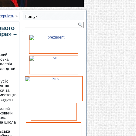
терність
»
Пошук
ового
іра» –
ький
ьська
Валерія
ля дітей
 усіх
ецтва
ся за
 мистецтв
ьтури і
асний
иховний
кола
ча школа
льська
районна