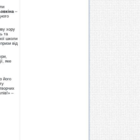
оли
ьовкіна
–
дного
иву хору
ь та
чої школи
призи від
ури,
ї, яке
о його
ту
творчих
пів!» –