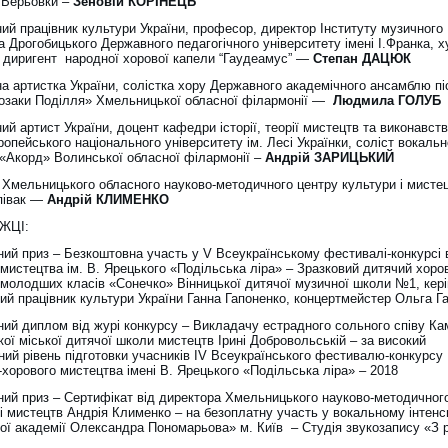
. Верьовки –
Зеновій КОРІНЕЦЬ
ий працівник культури України, професор, директор Інституту музичного
 Дрогобицького Державного педагогічного університету імені І.Франка, 
 і диригент народної хорової капели “Гаудеамус” —
Степан ДАЦЮК
 артистка України, солістка хору Державного академічного ансамблю піс
озаки Поділля» Хмельницької обласної філармонії —
Людмила ГОЛУБ
й артист України, доцент кафедри історії, теорії мистецтв та виконавст
опейського національного університету ім. Лесі Українки, соліст вокальн
 «Акорд» Волинської обласної філармонії –
Андрій ЗАРИЦЬКИЙ
 Хмельницького обласного науково-методичного центру культури і мистец
співак —
Андрій КЛИМЕНКО
ЖЦІ:
ний приз – Безкоштовна участь у V Всеукраїнському фестивалі-конкурсі 
 мистецтва ім. В. Ярецького «Подільська ліра» – Зразковий дитячий хоро
 молодших класів «Сонечко» Вінницької дитячої музичної школи №1, кері
ий працівник культури України Ганна Гапоненко, концертмейстер Ольга Г
ний диплом від журі конкурсу – Викладачу естрадного сольного співу Ка
ої міської дитячої школи мистецтв Ірині Добровольській – за високий
ний рівень підготовки учасників IV Всеукраїнського фестивалю-конкурсу
хорового мистецтва імені В. Ярецького «Подільська ліра» – 2018
ний приз – Сертифікат від директора Хмельницького науково-методичног
і мистецтв Андрія Клименко – на безоплатну участь у вокальному інтенс
ої академії Олександра Пономарьова» м. Київ – Студія звукозапису «З 