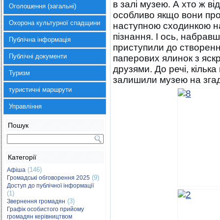
в залі музею. А хто ж ві
Оголошення (загальні)
особливо якщо вони про
Охорона культурної спадщини
наступною сходинкою на
пізнання. І ось, набрав
Публічна інформація
приступили до створенн
Публічні документи
паперових ялинок з яс
друзями. До речі, кілька
Туризм
залишили музею на згад
туристичні маршрути
Управління
Пошук
Категорії
(146)
Афіша
(9)
Громадські обговорення 2025
Доступ до публічної інформації
(1)
(3)
Звернення громадян
Графік особистого прийому
громадян керівництвом