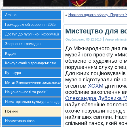
Афіша
«
Навколо одного образу. Портрет 
Громадські обговорення 2025
Мистецтво для вс
Доступ до публічної інформації
|
Опубліковано
05.12.2018
Автор
administr
Звернення громадян
До Міжнародного дня лю
Кадри
музейного проекту «Мис
обласного художнього м
Консультації з громадськістю
порушенням слуху спеці
Для юних поціновувачів 
Культура
музею підготували пізн
Митці Хмельниччини захисникам України
зі світом
ХОХМ
діти поча
особливе захоплення в
Національності та релігії
Олександра Дубовика “Л
Нематеріальна культурна спадщина
найулюбленіше полотно з
охоче позували поряд з
Новини
найліпших світлин. Нас
Нормативна база
спільний танок, який в