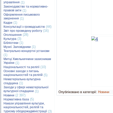
управління
(1)
Законодавство та нормативно-
правові акти
(1)
Оформлення письмового
звернення
(1)
(1)
Кадри
(44)
Консультації з громадськістю
(16)
Звіт про проведену роботу
(28)
Оголошення
(3)
Культура
(1)
Бібліотеки
(1)
Музеї. Заповідники
Театрально-концертні установи
(1)
Митці Хмельниччини захисникам
України
(1)
(10)
Національності та релігії
Основні заходи з питань
національностей та релігій
(5)
Нематеріальна культурна
(1)
спадщина
Заходи у сфері нематеріальної
культурної спадщини
(1)
Опубліковано в категорії:
Новини
(2 397)
Новини
(5)
Нормативна база
Накази управління культури,
національностей, релігій та
туризму облдержадміністрації
(3)