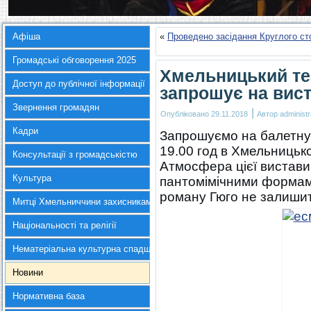
Афіша
«
Проведено засідання Круглого с
Громадські обговорення 2025
Хмельницький теа
Доступ до публічної інформації
запрошує на вист
Звернення громадян
|
Опубліковано
29.11.2018
Автор
administr
Кадри
Запрошуємо на балетну
19.00 год в Хмельницько
Консультації з громадськістю
Атмосфера цієї вистави
Культура
пантомімічними формами,
роману Гюго не залиши
Митці Хмельниччини захисникам України
Національності та релігії
Нематеріальна культурна спадщина
Новини
Нормативна база