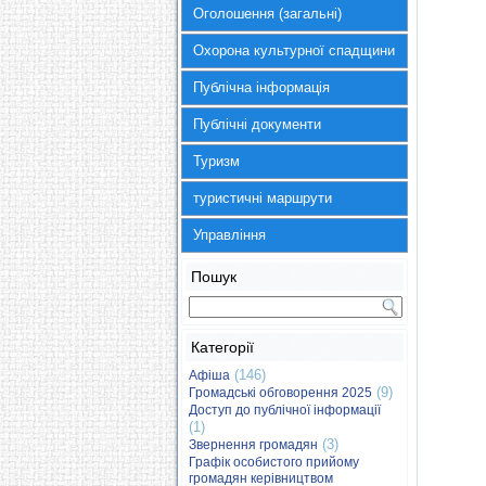
Оголошення (загальні)
Охорона культурної спадщини
Публічна інформація
Публічні документи
Туризм
туристичні маршрути
Управління
Пошук
Категорії
(146)
Афіша
(9)
Громадські обговорення 2025
Доступ до публічної інформації
(1)
(3)
Звернення громадян
Графік особистого прийому
громадян керівництвом