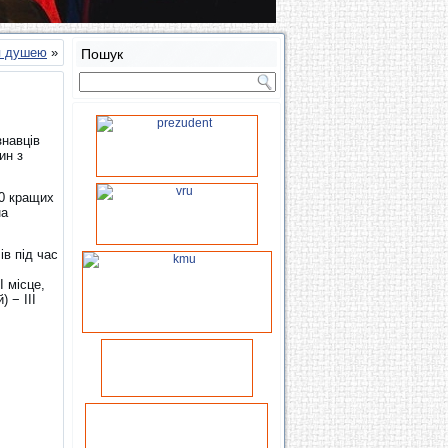
ся душею
»
Пошук
знавців
ин з
20 кращих
на
ів під час
 місце,
 − III