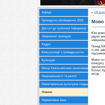
Афіша
«
«Я род
Громадські обговорення 2025
Мово 
Опубліков
Доступ до публічної інформації
Юні мовоз
Звернення громадян
рідної м
найцінніш
Кадри
Понад 500
із них за
Консультації з громадськістю
підсумко
Мовні та 
Культура
конкурсу.
однознач
Митці Хмельниччини захисникам України
Білоус Ар
місце .
Національності та релігії
Нематеріальна культурна спадщина
Новини
Нормативна база