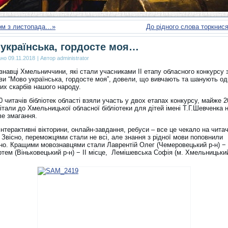
ом з листопада…»
До рідного слова торкни
українська, гордосте моя…
ано
09.11.2018
|
Автор
administrator
навці Хмельниччини, які стали учасниками ІІ етапу обласного конкурсу 
ови “Мово українська, гордосте моя”, довели, що вивчають та шанують од
их скарбів нашого народу.
 читачів бібліотек області взяли участь у двох етапах конкурсу, майже 
вітали до Хмельницької обласної бібліотеки для дітей імені Т.Г.Шевченка 
ве змагання.
інтерактивні вікторини, онлайн-завдання, ребуси – все це чекало на читач
 Звісно, переможцями стали не всі, але знання з рідної мови поповнили
но. Кращими мовознавцями стали Лаврентій Олег (Чемеровецький р-н) − I
тем (Віньковецький р-н) − II місце, Лемішевська Софія (м. Хмельницький)