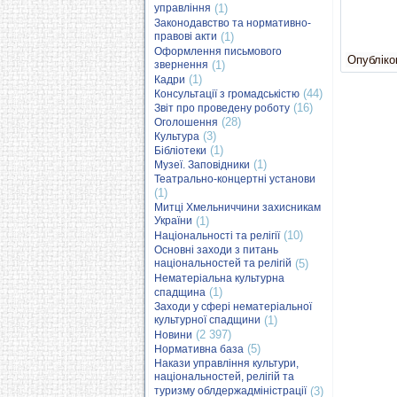
управління
(1)
Законодавство та нормативно-
правові акти
(1)
Оформлення письмового
Опубліков
звернення
(1)
(1)
Кадри
(44)
Консультації з громадськістю
(16)
Звіт про проведену роботу
(28)
Оголошення
(3)
Культура
(1)
Бібліотеки
(1)
Музеї. Заповідники
Театрально-концертні установи
(1)
Митці Хмельниччини захисникам
України
(1)
(10)
Національності та релігії
Основні заходи з питань
національностей та релігій
(5)
Нематеріальна культурна
(1)
спадщина
Заходи у сфері нематеріальної
культурної спадщини
(1)
(2 397)
Новини
(5)
Нормативна база
Накази управління культури,
національностей, релігій та
туризму облдержадміністрації
(3)