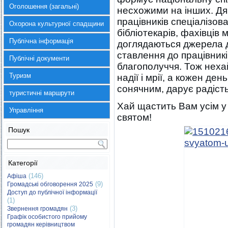
Оголошення (загальні)
несхожими на інших. Дя
працівників спеціалізов
Охорона культурної спадщини
бібліотекарів, фахівців
Публічна інформація
доглядаються джерела д
ставлення до працівникі
Публічні документи
благополуччя. Тож нехай
Туризм
надії і мрії, а кожен де
сонячним, дарує радіст
туристичні маршрути
Хай щастить Вам усім у 
Управління
святом!
Пошук
Категорії
(146)
Афіша
(9)
Громадські обговорення 2025
Доступ до публічної інформації
(1)
(3)
Звернення громадян
Графік особистого прийому
громадян керівництвом