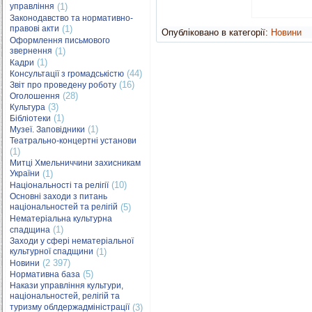
управління
(1)
Законодавство та нормативно-
правові акти
(1)
Опубліковано в категорії:
Новини
Оформлення письмового
звернення
(1)
(1)
Кадри
(44)
Консультації з громадськістю
(16)
Звіт про проведену роботу
(28)
Оголошення
(3)
Культура
(1)
Бібліотеки
(1)
Музеї. Заповідники
Театрально-концертні установи
(1)
Митці Хмельниччини захисникам
України
(1)
(10)
Національності та релігії
Основні заходи з питань
національностей та релігій
(5)
Нематеріальна культурна
(1)
спадщина
Заходи у сфері нематеріальної
культурної спадщини
(1)
(2 397)
Новини
(5)
Нормативна база
Накази управління культури,
національностей, релігій та
туризму облдержадміністрації
(3)