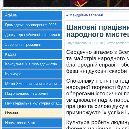
Афіша
«
Мандрівна галерея
Громадські обговорення 2025
Шановні працівни
народного мисте
Доступ до публічної інформації
|
Опубліковано
09.11.2018
Автор
administr
Звернення громадян
Сердечно вітаємо з Все
Кадри
та майстрів народного м
благородній справі – зб
Консультації з громадськістю
безцінні духовні скарби
Культура
Споконвіку пісня і танец
Митці Хмельниччини захисникам України
народної творчості були
оберегами історичної па
Національності та релігії
зміцнювали надію наро
Нематеріальна культурна спадщина
працею та силою духу ви
примножуєте їх успіхи і
Новини
Культура робить людин
Нормативна база
формує національну спі