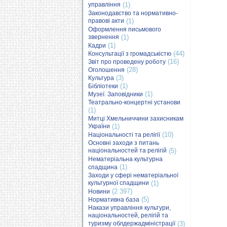
управління
(1)
Законодавство та нормативно-
правові акти
(1)
Оформлення письмового
звернення
(1)
(1)
Кадри
(44)
Консультації з громадськістю
(16)
Звіт про проведену роботу
(28)
Оголошення
(3)
Культура
(1)
Бібліотеки
(1)
Музеї. Заповідники
Театрально-концертні установи
(1)
Митці Хмельниччини захисникам
України
(1)
(10)
Національності та релігії
Основні заходи з питань
національностей та релігій
(5)
Нематеріальна культурна
(1)
спадщина
Заходи у сфері нематеріальної
культурної спадщини
(1)
(2 397)
Новини
(5)
Нормативна база
Накази управління культури,
національностей, релігій та
туризму облдержадміністрації
(3)