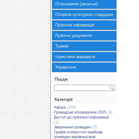
Оголошення (загальні)
Охорона культурної спадщини
Публічна інформація
Публічні документи
Туризм
туристичні маршрути
Управління
Пошук
Категорії
(146)
Афіша
(9)
Громадські обговорення 2025
Доступ до публічної інформації
(1)
(3)
Звернення громадян
Графік особистого прийому
громадян керівництвом