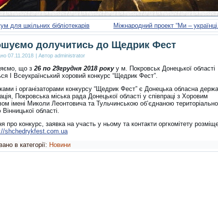
ум для шкільних бібліотекарів
Міжнародний проект “Ми – українці. 
ошуємо долучитись до Щедрик Фест
ано
07.11.2018
|
Автор
administrator
яємо, що з
26 по 29грудня 2018 року
у м. Покровськ Донецької області
ься I Всеукраїнський хоровий конкурс “Щедрик Фест”.
ками і організаторами конкурсу “Щедрик Фест” є Донецька обласна держ
ація, Покровська міська рада Донецької області у співпраці з Хоровим
вом імені Миколи Леонтовича та Тульчинською об’єднаною територіальн
Вінницької області.
 про конкурс, заявка на участь у ньому та контакти оргкомітету розміще
p://shchedrykfest.com.ua
ано в категорії:
Новини