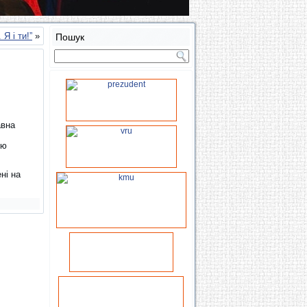
Я і ти!”
»
Пошук
авна
ою
ні на