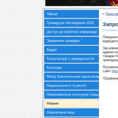
Афіша
«
Практик
Громадські обговорення 2025
Запр
Опубліков
Доступ до публічної інформації
Повідомл
Звернення громадян
відбудет
Засновни
Кадри
адміністр
товарист
Консультації з громадськістю
громадою 
Положення
Культура
сайті
htt
Митці Хмельниччини захисникам України
Опубліков
Національності та релігії
Нематеріальна культурна спадщина
Новини
Нормативна база