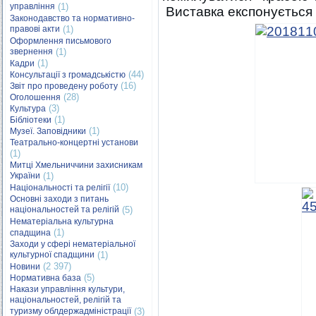
управління
(1)
Виставка експонується 
Законодавство та нормативно-
правові акти
(1)
Оформлення письмового
звернення
(1)
(1)
Кадри
(44)
Консультації з громадськістю
(16)
Звіт про проведену роботу
(28)
Оголошення
(3)
Культура
(1)
Бібліотеки
(1)
Музеї. Заповідники
Театрально-концертні установи
(1)
Митці Хмельниччини захисникам
України
(1)
(10)
Національності та релігії
Основні заходи з питань
національностей та релігій
(5)
Нематеріальна культурна
(1)
спадщина
Заходи у сфері нематеріальної
культурної спадщини
(1)
(2 397)
Новини
(5)
Нормативна база
Накази управління культури,
національностей, релігій та
туризму облдержадміністрації
(3)