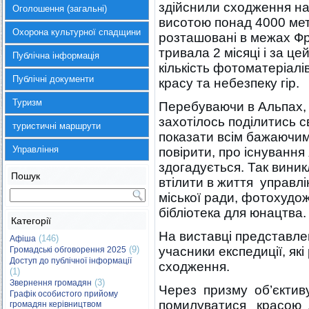
здійснили сходження на
Оголошення (загальні)
висотою понад 4000 мет
Охорона культурної спадщини
розташовані в межах Фра
тривала 2 місяці і за це
Публічна інформація
кількість фотоматеріалі
Публічні документи
красу та небезпеку гір.
Туризм
Перебуваючи в Альпах, 
захотілось поділитись 
туристичні маршрути
показати всім бажаючим
Управління
повірити, про існування 
здогадується. Так виник
Пошук
втілити в життя управл
міської ради, фотохудож
бібліотека для юнацтва.
Категорії
На виставці представлен
(146)
Афіша
(9)
учасники експедиції, як
Громадські обговорення 2025
Доступ до публічної інформації
сходження.
(1)
(3)
Звернення громадян
Через призму об’єктив
Графік особистого прийому
помилуватися красою Ал
громадян керівництвом