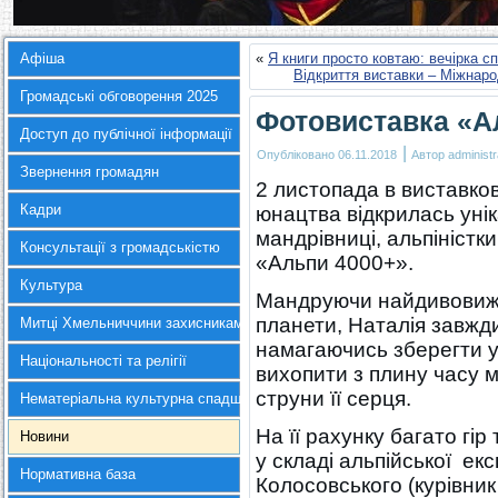
Афіша
«
Я книги просто ковтаю: вечірка с
Відкриття виставки – Міжнаро
Громадські обговорення 2025
Фотовиставка «А
Доступ до публічної інформації
|
Опубліковано
06.11.2018
Автор
administr
Звернення громадян
2 листопада в виставков
Кадри
юнацтва відкрилась уні
мандрівниці, альпіністк
Консультації з громадськістю
«Альпи 4000+».
Культура
Мандруючи найдивовижн
планети, Наталія завжд
Митці Хмельниччини захисникам України
намагаючись зберегти у
Національності та релігії
вихопити з плину часу 
струни її серця.
Нематеріальна культурна спадщина
На її рахунку багато гір
Новини
у складі альпійської ек
Нормативна база
Колосовського (курівник