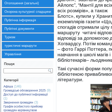
Оголошення (загальні)
Айлопс”, “Мантії для всі
всіх розмірів», а тако
Охорона культурної спадщини
Блотс», купили у Храни
Публічна інформація
екземплярів газети «Що
спогадів отримали цілу 
Публічні документи
маршруту читачі відпові
Туризм
відповіді за допомогою 
Хогвардсу. Потім коман
туристичні маршрути
– фото Гаррі Поттера, пе
навчання в школі магів 
Управління
бібліотекарів– льодяник
Пошук
Такі сучасні форми попу
бібліотекою привабливо
літератури.
Категорії
(146)
Афіша
(9)
Громадські обговорення 2025
Доступ до публічної інформації
(1)
(3)
Звернення громадян
Графік особистого прийому
громадян керівництвом