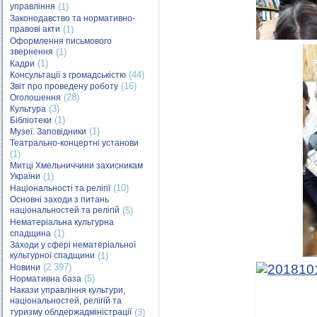
управління
(1)
Законодавство та нормативно-
правові акти
(1)
Оформлення письмового
звернення
(1)
(1)
Кадри
(44)
Консультації з громадськістю
(16)
Звіт про проведену роботу
(28)
Оголошення
(3)
Культура
(1)
Бібліотеки
(1)
Музеї. Заповідники
Театрально-концертні установи
(1)
Митці Хмельниччини захисникам
України
(1)
(10)
Національності та релігії
Основні заходи з питань
національностей та релігій
(5)
Нематеріальна культурна
(1)
спадщина
Заходи у сфері нематеріальної
культурної спадщини
(1)
(2 397)
Новини
(5)
Нормативна база
Накази управління культури,
національностей, релігій та
туризму облдержадміністрації
(3)