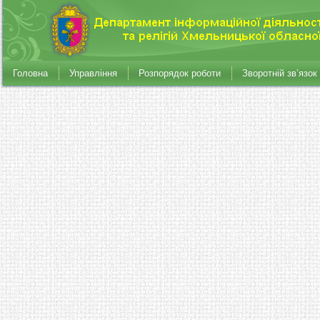
Головна
Управління
Розпорядок роботи
Зворотній зв’язок