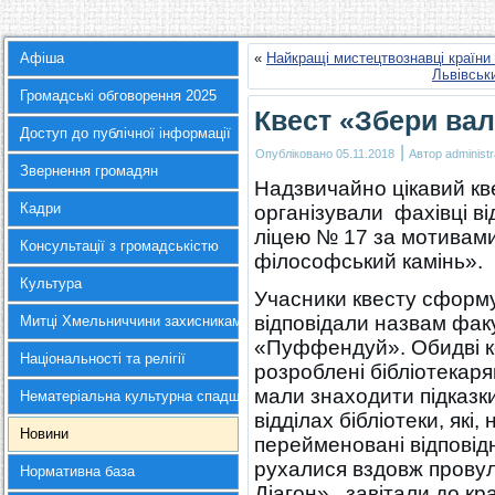
Афіша
«
Найкращі мистецтвознавці країни 
Львівськ
Громадські обговорення 2025
Квест «Збери вал
Доступ до публічної інформації
|
Опубліковано
05.11.2018
Автор
administr
Звернення громадян
Надзвичайно цікавий кве
Кадри
організували фахівці ві
ліцею № 17 за мотивами
Консультації з громадськістю
філософський камінь».
Культура
Учасники квесту сформу
відповідали назвам фак
Митці Хмельниччини захисникам України
«Пуффендуй». Обидві к
Національності та релігії
розроблені бібліотекаря
мали знаходити підказк
Нематеріальна культурна спадщина
відділах бібліотеки, які
Новини
перейменовані відповідн
рухалися вздовж провул
Нормативна база
Діагон», завітали до к