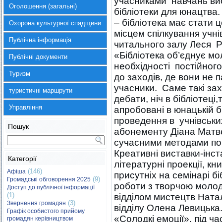
учасниками навчань вис
Оголошення (загальні)
бібліотеки для юнацтва
– бібліотека має стати 
Охорона культурної спадщини
місцем спілкування учні
Публічна інформація
читального залу Леся Р
«Бібліотека об’єднує м
Публічні документи
необхідності постійного
Туризм
до заходів, де вони не п
учасники. Саме такі зах
туристичні маршрути
дебати, ніч в бібліотеці,
Управління
апробовані в юнацькій б
проведення в учнівськи
Пошук
абонементу Діана Матвє
сучасними методами поп
Креативні виставки-інст
Категорії
літературні проекції, к
(146)
Афіша
присутніх на семінарі бі
(9)
Громадські обговорення 2025
роботи з творчою моло
Доступ до публічної інформації
(1)
відділом мистецтв Натал
(3)
Звернення громадян
відділу Олена Левицька
Графік особистого прийому
«Солодкі емоції», під ч
громадян керівництвом