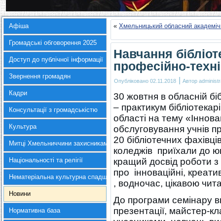
Афіша
«
Хмельницький обласний академіч
Громадські обговорення 2025
Навчання бібліот
Доступ до публічної інформації
професійно-техні
Звернення громадян
|
Опубліковано
02.11.2018
Автор
administr
Кадри
30 жовтня в обласній бі
– практикум бібліотекар
Консультації з громадськістю
області на тему «Іннова
Культура
обслуговування учнів п
20 бібліотечних фахівці
Митці Хмельниччини захисникам України
коледжів приїхали до ю
Національності та релігії
кращий досвід роботи з
про інноваційні, креат
Нематеріальна культурна спадщина
, водночас, цікавою чит
Новини
До програми семінару вв
презентації, майстер-к
Нормативна база