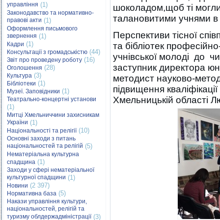
управління
(1)
шоколадом,щоб ті могли 
Законодавство та нормативно-
талановитими учнями в с
правові акти
(1)
Оформлення письмового
Перспективи тісної спів
звернення
(1)
(1)
Кадри
та бібліотек професійно
(44)
Консультації з громадськістю
учнівської молоді до ч
(16)
Звіт про проведену роботу
заступник директора юна
(28)
Оголошення
(3)
Культура
методист науково-метод
(1)
Бібліотеки
підвищення кваліфікації
(1)
Музеї. Заповідники
Хмельницькій області 
Театрально-концертні установи
(1)
Митці Хмельниччини захисникам
України
(1)
(10)
Національності та релігії
Основні заходи з питань
національностей та релігій
(5)
Нематеріальна культурна
(1)
спадщина
Заходи у сфері нематеріальної
культурної спадщини
(1)
(2 397)
Новини
(5)
Нормативна база
Накази управління культури,
національностей, релігій та
туризму облдержадміністрації
(3)