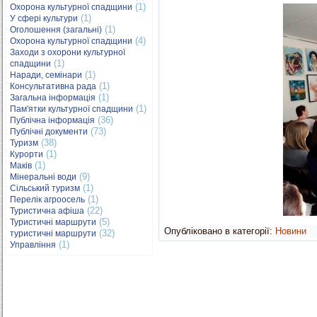
(1)
Охорона культурної спадщини
(1)
У сфері культури
(1)
Оголошення (загальні)
(4)
Охорона культурної спадщини
Заходи з охорони культурної
(1)
спадщини
(1)
Наради, семінари
(1)
Консультативна рада
(1)
Загальна інформація
(1)
Пам'ятки культурної спадщини
(36)
Публічна інформація
(73)
Публічні документи
(38)
Туризм
(1)
Курорти
(1)
Маків
(9)
Мінеральні води
(1)
Сільський туризм
(1)
Перелік агроосель
(22)
Туристична афіша
(5)
Туристичні маршрути
Опубліковано в категорії:
Новини
(32)
туристичні маршрути
(1)
Управління