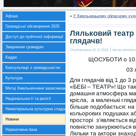
Афіша
«
У Хмельницькому обласному худ
Громадські обговорення 2025
Ляльковий театр
Доступ до публічної інформації
глядачв!
Звернення громадян
|
Опубліковано
02.11.2018
Автор
administr
Кадри
ЩОСУБОТИ о 10.3
Консультації з громадськістю
03 
Культура
Для глядачів від 1 до 3
«БЕБІ – ТЕАТР»! Що та
Митці Хмельниччини захисникам України
домашня атмосфера мал
Національності та релігії
крісла, а маленькі гляд
більше подобається: на
Нематеріальна культурна спадщина
кольорових подушках аб
Новини
просторі з’являється від
повністю занурюються в 
Нормативна база
Ляльки та актори знаход