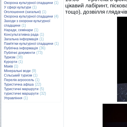
(1)
Охорона культурної спадщини
цікавий лабіринт, піско
(1)
У сфері культури
тощо), дозвілля глядачі
(1)
Оголошення (загальні)
(4)
Охорона культурної спадщини
Заходи з охорони культурної
(1)
спадщини
(1)
Наради, семінари
(1)
Консультативна рада
(1)
Загальна інформація
(1)
Пам'ятки культурної спадщини
(36)
Публічна інформація
(73)
Публічні документи
(38)
Туризм
(1)
Курорти
(1)
Маків
(9)
Мінеральні води
(1)
Сільський туризм
(1)
Перелік агроосель
(22)
Туристична афіша
(5)
Туристичні маршрути
(32)
туристичні маршрути
(1)
Управління