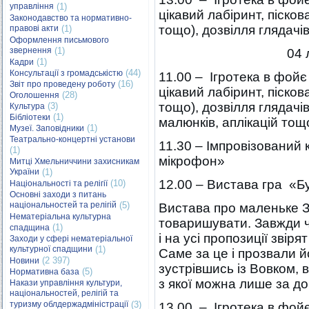
управління
(1)
цікавий лабіринт, піско
Законодавство та нормативно-
тощо), дозвілля глядачі
правові акти
(1)
Оформлення письмового
звернення
(1)
04 
(1)
Кадри
(44)
Консультації з громадськістю
11.00 – Ігротека в фойє
(16)
Звіт про проведену роботу
цікавий лабіринт, піско
(28)
Оголошення
тощо), дозвілля глядачі
(3)
Культура
(1)
Бібліотеки
малюнків, аплікацій тощ
(1)
Музеї. Заповідники
Театрально-концертні установи
11.30 – Імпровізований 
(1)
мікрофон»
Митці Хмельниччини захисникам
України
(1)
12.00 – Вистава гра «Б
(10)
Національності та релігії
Основні заходи з питань
національностей та релігій
(5)
Вистава про маленьке За
Нематеріальна культурна
товаришувати. Завжди 
(1)
спадщина
і на усі пропозиції звір
Заходи у сфері нематеріальної
культурної спадщини
(1)
Саме за це і прозвали й
(2 397)
Новини
зустрівшись із Вовком, 
(5)
Нормативна база
з якої можна лише за до
Накази управління культури,
національностей, релігій та
туризму облдержадміністрації
(3)
13.00 – Ігротека в фойє