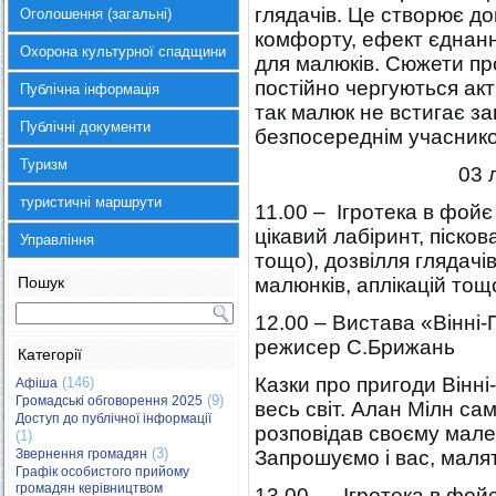
глядачів. Це створює д
Оголошення (загальні)
комфорту, ефект єднанн
Охорона культурної спадщини
для малюків. Сюжети про
постійно чергуються ак
Публічна інформація
так малюк не встигає за
Публічні документи
безпосереднім учаснико
Туризм
03 
туристичні маршрути
11.00 – Ігротека в фойє
цікавий лабіринт, піско
Управління
тощо), дозвілля глядачі
Пошук
малюнків, аплікацій тощ
12.00 – Вистава «Вінні-
режисер С.Брижань
Категорії
Казки про пригоди Вінні
(146)
Афіша
(9)
Громадські обговорення 2025
весь світ. Алан Мілн са
Доступ до публічної інформації
розповідав своєму мале
(1)
(3)
Звернення громадян
Запрошуємо і вас, малят
Графік особистого прийому
громадян керівництвом
13.00 – Ігротека в фойє