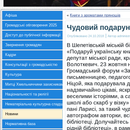
Афіша
«
Книги з ароматами прянощів
Громадські обговорення 2025
Чудовий подарун
Доступ до публічної інформації
|
Опубліковано
24.10.2018
Автор
administr
В Шепетівській міській б
Звернення громадян
«Подаруй українську книг
Кадри
депутат міської ради, кр
Волоткевич. 23 жовтня
Консультації з громадськістю
Громадський форум «За у
Культура
письменницею, педагого
Ніцой, яка подарувала д
Митці Хмельниччини захисникам України
надзвичайно цікаві, яскр
Національності та релігії
веселими історіями, а с
школі або скарб у візку
Нематеріальна культурна спадщина
пані Ларисі, за такий чу
Новини
автографом авторки, вс
бібліотеці. Долучайтесь
Нормативна база
рідній бібліотеці», в р