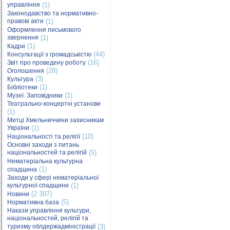
управління
(1)
Законодавство та нормативно-
правові акти
(1)
Оформлення письмового
звернення
(1)
(1)
Кадри
(44)
Консультації з громадськістю
(16)
Звіт про проведену роботу
(28)
Оголошення
(3)
Культура
(1)
Бібліотеки
(1)
Музеї. Заповідники
Театрально-концертні установи
(1)
Митці Хмельниччини захисникам
України
(1)
(10)
Національності та релігії
Основні заходи з питань
національностей та релігій
(5)
Нематеріальна культурна
(1)
спадщина
Заходи у сфері нематеріальної
культурної спадщини
(1)
(2 397)
Новини
(5)
Нормативна база
Накази управління культури,
національностей, релігій та
туризму облдержадміністрації
(3)