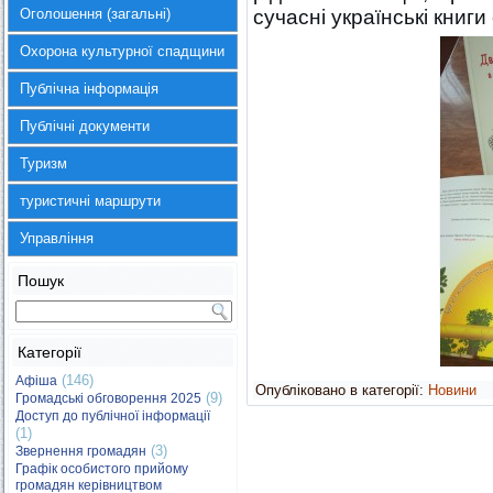
Оголошення (загальні)
сучасні українські книги
Охорона культурної спадщини
Публічна інформація
Публічні документи
Туризм
туристичні маршрути
Управління
Пошук
Категорії
(146)
Афіша
Опубліковано в категорії:
Новини
(9)
Громадські обговорення 2025
Доступ до публічної інформації
(1)
(3)
Звернення громадян
Графік особистого прийому
громадян керівництвом