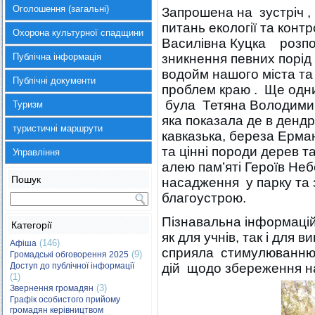
Оголошення (загальні)
Запрошена на зустріч ,
питань екології та конт
Охорона культурної спадщини
Василівна Куцка розпо
Публічна інформація
зникнення певних порід 
водойм нашого міста та
Публічні документи
проблем краю . Ще одни
була Тетяна Володими
Туризм
яка показала де в дендр
туристичні маршрути
кавказька, береза Ерман
та цінні породи дерев т
Управління
алею пам’яті Героїв Неб
Пошук
насадження у парку та 
благоустрою.
Пізнавальна інформацій
Категорії
як для учнів, так і для
(146)
Афіша
сприяла стимулюванню і
(9)
Громадські обговорення 2025
Доступ до публічної інформації
дій щодо збереження н
(1)
(3)
Звернення громадян
Графік особистого прийому
громадян керівництвом