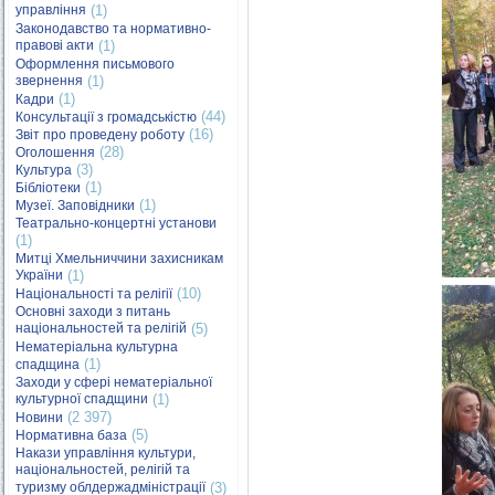
управління
(1)
Законодавство та нормативно-
правові акти
(1)
Оформлення письмового
звернення
(1)
(1)
Кадри
(44)
Консультації з громадськістю
(16)
Звіт про проведену роботу
(28)
Оголошення
(3)
Культура
(1)
Бібліотеки
(1)
Музеї. Заповідники
Театрально-концертні установи
(1)
Митці Хмельниччини захисникам
України
(1)
(10)
Національності та релігії
Основні заходи з питань
національностей та релігій
(5)
Нематеріальна культурна
(1)
спадщина
Заходи у сфері нематеріальної
культурної спадщини
(1)
(2 397)
Новини
(5)
Нормативна база
Накази управління культури,
національностей, релігій та
туризму облдержадміністрації
(3)