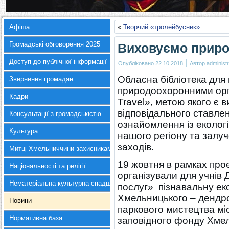
Афіша
«
Творчий «тролейбусник»
Громадські обговорення 2025
Виховуємо прир
Доступ до публічної інформації
|
Опубліковано
22.10.2018
Автор
administr
Обласна бібліотека для
Звернення громадян
природоохоронними орга
Кадри
Travel», метою якого є 
відповідального ставл
Консультації з громадськістю
ознайомлення із еколо
Культура
нашого регіону та зал
заходів.
Митці Хмельниччини захисникам України
19 жовтня в рамках прое
Національності та релігії
організували для учні
Нематеріальна культурна спадщина
послуг» пізнавальну еко
Хмельницького – дендро
Новини
паркового мистецтва мі
Нормативна база
заповідного фонду Хмел