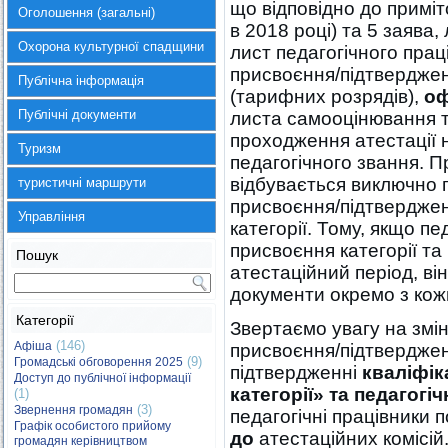
що відповідно до приміт
Оголошення (загальні)
в 2018 році) та 5 заява
Охорона культурної спадщини
лист педагогічного прац
присвоєння/підтверджен
Публічна інформація
(тарифних розрядів),
о
Публічні документи
листа самооцінювання т
проходження атестації 
Туризм
педагогічного звання. П
відбувається виключно 
туристичні маршрути
присвоєння/підтвердженн
Управління
категорії. Тому, якщо п
присвоєння категорії та
Пошук
атестаційний період, ві
документи окремо з кож
Категорії
Звертаємо увагу на змі
(146)
Афіша
присвоєння/підтверджен
(9)
Громадські обговорення 2025
підтвердженні
кваліфіка
Доступ до публічної інформації
категорії» та педагогі
(1)
(3)
Звернення громадян
педагогічні працівники
Графік особистого прийому
до
атестаційних комісій
громадян керівництвом