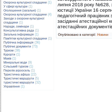
(1)
Охорона культурної спадщини
липня 2018 року №628, 
(1)
У сфері культури
юстиції України 16 серп
(1)
Оголошення (загальні)
(4)
Охорона культурної спадщини
педагогічний працівник
Заходи з охорони культурної
засіданні атестаційної к
(1)
спадщини
атестаційних документів
(1)
Наради, семінари
(1)
Консультативна рада
(1)
Загальна інформація
Опубліковано в категорії:
Новини
(1)
Пам'ятки культурної спадщини
(36)
Публічна інформація
(73)
Публічні документи
(38)
Туризм
(1)
Курорти
(1)
Маків
(9)
Мінеральні води
(1)
Сільський туризм
(1)
Перелік агроосель
(22)
Туристична афіша
(5)
Туристичні маршрути
(32)
туристичні маршрути
(1)
Управління