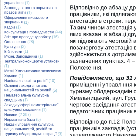
управління
(1)
Відповідно до абзацу др
Законодавство та нормативно-
правові акти
(1)
працівники, які підлягаю
Оформлення письмового
атестацію в строки, пер
звернення
(1)
Таким чином атестація у
(1)
Кадри
(44)
Консультації з громадськістю
яких вказані в абзаці др
(16)
Звіт про проведену роботу
які підлягають черговій
(28)
Оголошення
(3)
позачергову атестацію 
Культура
(1)
Бібліотеки
здійснюється з дотриман
(1)
Музеї. Заповідники
зазначених пунктах. 4 – 6
Театрально-концертні установи
(1)
Положення.
Митці Хмельниччини захисникам
України
(1)
Повідомляємо, що 31 ж
(10)
Національності та релігії
приміщенні управління к
Основні заходи з питань
національностей та релігій
(5)
туризму облдержадмініс
Нематеріальна культурна
Хмельницький, вул. Груш
(1)
спадщина
чергове засідання атестац
Заходи у сфері нематеріальної
культурної спадщини
(1)
педагогічних працівникі
(2 397)
Новини
(5)
Нормативна база
Відповідно до п.12 Пол
Накази управління культури,
працівників закладів (у
національностей, релігій та
туризму облдержадміністрації
(3)
затвердженого Наказом 