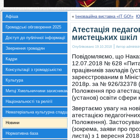
Афіша
«
Інноваційна виставка «IT GO!»
Юн
Громадські обговорення 2025
Атестація педаго
мистецьких шкіл 
Доступ до публічної інформації
|
Опубліковано
19.10.2018
Автор
administr
Звернення громадян
Повідомляємо, що Наказ
Кадри
12.07.2018 № 628 «Пита
працівників закладів (у
Консультації з громадськістю
зареєстрованим в Мініст
Культура
2018р. за № 926/32378 
Положення про атестацію
Митці Хмельниччини захисникам України
(установ) освіти сфери 
Національності та релігії
Звертаємо увагу на нові
Нематеріальна культурна спадщина
атестацією педагогічних 
Положення). Застосуван
Новини
(зокрема, заяви про про
Нормативна база
листа) з 1 вересня 201