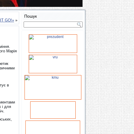
Пошук
«IT GO!»
»
міння.
ого Марія
ретик
узичними
тує в
ементами
 і для
іч.
ських,