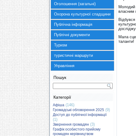
Оголошення (загальні)
Молодий 
власним 
Охорона культурної спадщини
Відбувся
культурн
Публічна інформація
досліджує
Публічні документи
Мала сце
таланти!
Туризм
туристичні маршрути
Управління
Пошук
Категорії
(146)
Афіша
(9)
Громадські обговорення 2025
Доступ до публічної інформації
(1)
(3)
Звернення громадян
Графік особистого прийому
громадян керівництвом