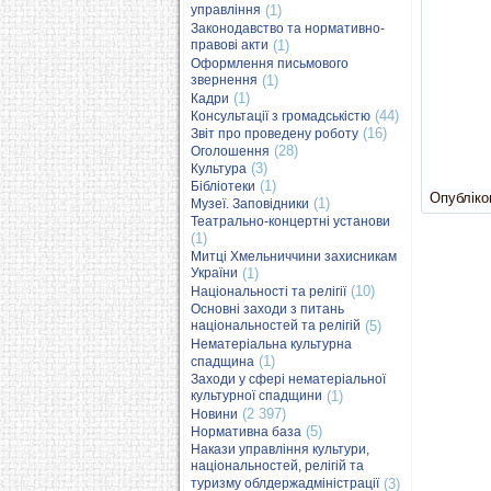
управління
(1)
Законодавство та нормативно-
правові акти
(1)
Оформлення письмового
звернення
(1)
(1)
Кадри
(44)
Консультації з громадськістю
(16)
Звіт про проведену роботу
(28)
Оголошення
(3)
Культура
(1)
Бібліотеки
Опубліков
(1)
Музеї. Заповідники
Театрально-концертні установи
(1)
Митці Хмельниччини захисникам
України
(1)
(10)
Національності та релігії
Основні заходи з питань
національностей та релігій
(5)
Нематеріальна культурна
(1)
спадщина
Заходи у сфері нематеріальної
культурної спадщини
(1)
(2 397)
Новини
(5)
Нормативна база
Накази управління культури,
національностей, релігій та
туризму облдержадміністрації
(3)