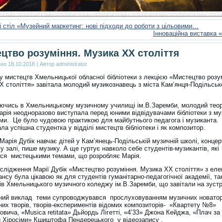
 стіл «Музейний маркетинг: нові підходи до роботи з цільовими…
Інноваційна виставка 
цтво розуміння. Музика XX століття
ано
18.10.2018
|
Автор
administrator
у мистецтв Хмельницької обласної бібліотеки з лекцією «Мистецтво розу
X століття» завітала молодий музикознавець з міста Кам’янця-Подільськ
ючись в Хмельницькому музичному училищі ім.В.Заремби, молодий тео
арія неодноразово виступала перед юними відвідувачами бібліотеки з м
ми. Це було чудовою практикою для майбутнього педагога і музиканта.
а успішна студентка у відділі мистецтв бібліотеки і як композитор.
Марія Дубік навчає дітей у Кам’янець-Подільській музичній школі, концер
 залі, пише музику. А ще гуртує навколо себе студентів-музикантів, які
ься мистецькими темами, що розробляє Марія.
ослідження Марії Дубік «Мистецтво розуміння. Музика XX століття» з ел
су була цікавою як для студентів гуманітарно-педагогічної академії, так
ів Хмельницького музичного коледжу ім.В.Заремби, що завітали на зустр
ний виклад теми супроводжувався прослуховуванням музичних новатор
них творів, творів-експериментів відомих композиторів- «Квартету №8»
вича, «Musica retitata» Дьйордь Лігетті, «4’33» Джона Кейджа, «Плач за
 Хіросіми» Кшиштофа Пендерецького у відеозапису .