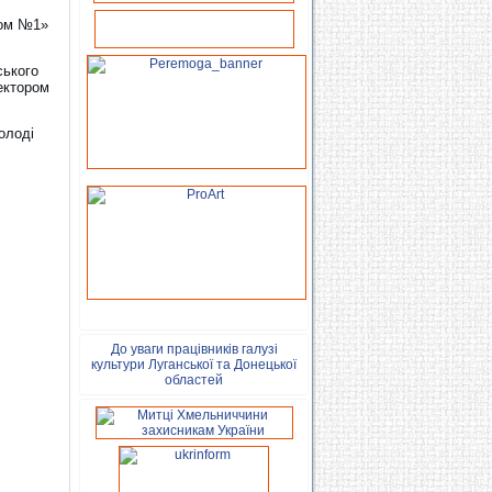
бом №1»
ського
ектором
олоді
До уваги працівників галузі
культури Луганської та Донецької
областей