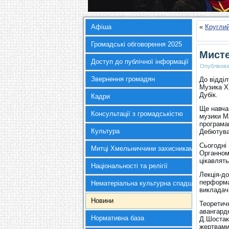
Афіша
«
Круглий
Громадські обговорення 2025
Мисте
Доступ до публічної інформації
Опубліков
Звернення громадян
До відділ
Музика X
Дубік.
Кадри
Ще навча
Консультації з громадськістю
музики М
програма
Культура
Дебютувал
Сьогодні 
Митці Хмельниччини захисникам України
Органному
цікавлят
Національності та релігії
Лекція-д
перформан
Нематеріальна культурна спадщина
викладач
Новини
Теоретич
авангард
Нормативна база
Д.Шостако
жертвами