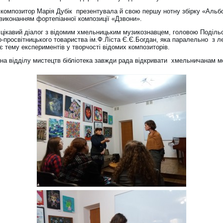
композитор Марія Дубік презентувала й свою першу нотну збірку «Аль
виконанням фортепіанної композиції «Дзвони».
 цікавий діалог з відомим хмельницьким музикознавцем, головою Поділь
о-просвітницького товариства ім.Ф.Ліста Є.Є.Богдан, яка паралельно з л
 тему експериментів у творчості відомих композиторів.
на відділу мистецтв бібліотека завжди рада відкривати хмельничанам м