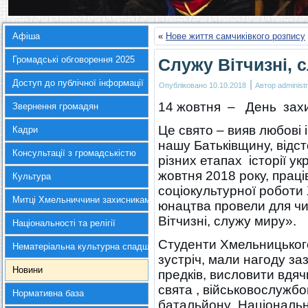
Афіша
«
Нове життя самчиківкого розпису
Громадські обговорення 2025
Служу Вітчизні, 
Доступ до публічної інформації
|
Опубліковано
10.10.2018
Автор
administr
14 жовтня – День захи
Звернення громадян
Це свято – вияв любові 
Кадри
нашу Батьківщину, відс
Консультації з громадськістю
різних етапах історії у
жовтня 2018 року, праців
Культура
соціокультурної роботи 
Митці Хмельниччини захисникам України
юнацтва провели для чи
Вітчизні, служу миру».
Національності та релігії
Студенти Хмельницького
Нематеріальна культурна спадщина
зустріч, мали нагоду за
Новини
предків, висловити вдяч
свята , військовослужб
Нормативна база
батальйону Національно