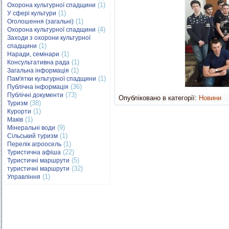
(1)
Охорона культурної спадщини
(1)
У сфері культури
(1)
Оголошення (загальні)
(4)
Охорона культурної спадщини
Заходи з охорони культурної
(1)
спадщини
(1)
Наради, семінари
(1)
Консультативна рада
(1)
Загальна інформація
(1)
Пам'ятки культурної спадщини
(36)
Публічна інформація
(73)
Публічні документи
Опубліковано в категорії:
Новини
(38)
Туризм
(1)
Курорти
(1)
Маків
(9)
Мінеральні води
(1)
Сільський туризм
(1)
Перелік агроосель
(22)
Туристична афіша
(5)
Туристичні маршрути
(32)
туристичні маршрути
(1)
Управління