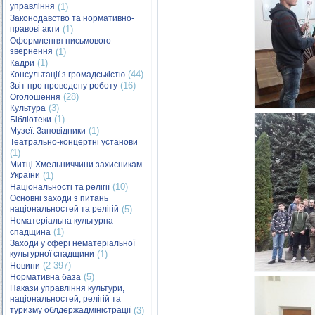
управління
(1)
Законодавство та нормативно-
правові акти
(1)
Оформлення письмового
звернення
(1)
(1)
Кадри
(44)
Консультації з громадськістю
(16)
Звіт про проведену роботу
(28)
Оголошення
(3)
Культура
(1)
Бібліотеки
(1)
Музеї. Заповідники
Театрально-концертні установи
(1)
Митці Хмельниччини захисникам
України
(1)
(10)
Національності та релігії
Основні заходи з питань
національностей та релігій
(5)
Нематеріальна культурна
(1)
спадщина
Заходи у сфері нематеріальної
культурної спадщини
(1)
(2 397)
Новини
(5)
Нормативна база
Накази управління культури,
національностей, релігій та
туризму облдержадміністрації
(3)