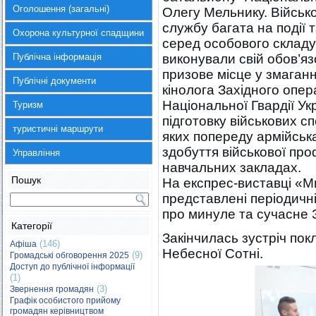
Оголошення (загальні)
Олегу Мельнику. Військо
службу багата на події 
Охорона культурної спадщини
серед особового складу 
Публічна інформація
виконували свій обов’яз
призове місце у змаган
Публічні документи
кінолога Західного опе
Національної Гвардії У
Туризм
підготовку військових сп
туристичні маршрути
яких попереду армійськ
здобуття військової проф
Управління
навчальних закладах.
Пошук
На експрес-виставці «Ми
представлені періодичні
про минуле та сучасне 
Категорії
Закінчилась зустріч пок
(146)
Афіша
Небесної Сотні.
(9)
Громадські обговорення 2025
Доступ до публічної інформації
(1)
(3)
Звернення громадян
Графік особистого прийому
громадян керівництвом