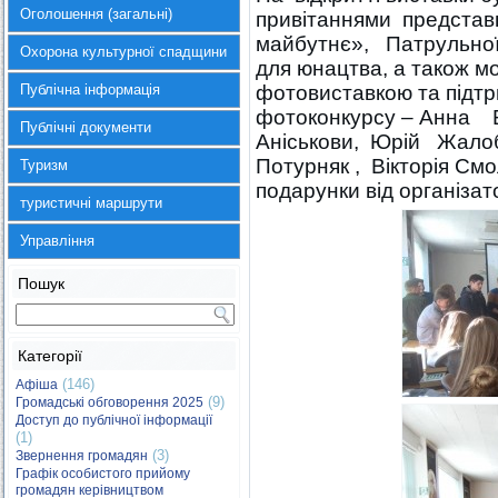
Оголошення (загальні)
привітаннями представ
майбутнє», Патрульної п
Охорона культурної спадщини
для юнацтва, а також м
Публічна інформація
фотовиставкою та підтр
фотоконкурсу – Анна Б
Публічні документи
Аніськови, Юрій Жалоб
Потурняк , Вікторія См
Туризм
подарунки від організато
туристичні маршрути
Управління
Пошук
Категорії
(146)
Афіша
(9)
Громадські обговорення 2025
Доступ до публічної інформації
(1)
(3)
Звернення громадян
Графік особистого прийому
громадян керівництвом