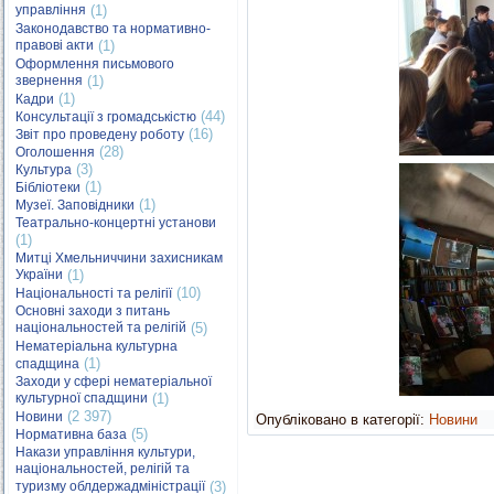
управління
(1)
Законодавство та нормативно-
правові акти
(1)
Оформлення письмового
звернення
(1)
(1)
Кадри
(44)
Консультації з громадськістю
(16)
Звіт про проведену роботу
(28)
Оголошення
(3)
Культура
(1)
Бібліотеки
(1)
Музеї. Заповідники
Театрально-концертні установи
(1)
Митці Хмельниччини захисникам
України
(1)
(10)
Національності та релігії
Основні заходи з питань
національностей та релігій
(5)
Нематеріальна культурна
(1)
спадщина
Заходи у сфері нематеріальної
культурної спадщини
(1)
(2 397)
Новини
Опубліковано в категорії:
Новини
(5)
Нормативна база
Накази управління культури,
національностей, релігій та
туризму облдержадміністрації
(3)