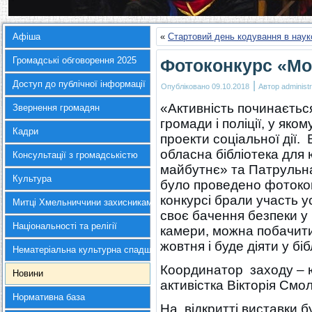
Афіша
«
Стартовий день кодування в науко
Громадські обговорення 2025
Фотоконкурс «Мо
Доступ до публічної інформації
|
Опубліковано
09.10.2018
Автор
administr
«Активність починається
Звернення громадян
громади і поліції, у яко
Кадри
проекти соціальної дії.
обласна бібліотека для
Консультації з громадськістю
майбутнє» та Патрульна 
Культура
було проведено фотокон
конкурсі брали участь у
Митці Хмельниччини захисникам України
своє бачення безпеки у 
Національності та релігії
камери, можна побачити
жовтня і буде діяти у біб
Нематеріальна культурна спадщина
Координатор заходу – ю
Новини
активістка Вікторія Смо
Нормативна база
На відкритті виставки б