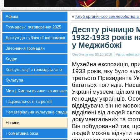
Афіша
«
Клуб органічного землеробства в н
Громадські обговорення 2025
Десяту річницю 
1932-1933 років 
Доступ до публічної інформації
у Меджибожі
Звернення громадян
|
Опубліковано
08.10.2018
Автор
administr
Кадри
Музейна експозиція, пр
Консультації з громадськістю
1933 років, яку було від
третього Президента Ук
Культура
багатьох поглядів. Нас
Митці Хмельниччини захисникам України
Україні музеєм, цілком 
геноциду українців. Ос
Національності та релігії
відвідувача він не мовою
відділені від людей скл
Нематеріальна культурна спадщина
документальних та фото
Новини
Він побудований так, що
людей можна відчути на 
Нормативна база
символічні композиції п