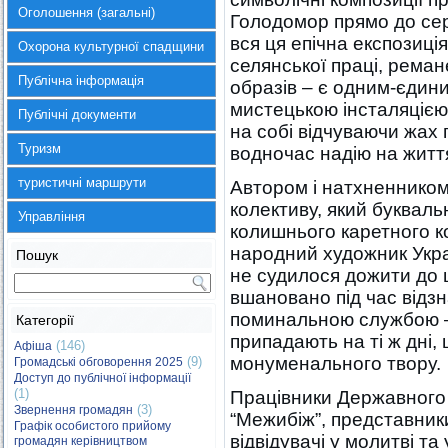
Оголошення (загальні)
Голодомор прямо до серц
вся ця епічна експозиці
Охорона культурної спадщини
селянської праці, реман
Публічна інформація
образів – є одним-єди
мистецькою інсталяцією,
Публічні документи
на собі відчуваючи жах 
Туризм
водночас надію на житт
туристичні маршрути
Автором і натхненником
колективу, який буквальн
Управління
колишнього каретного к
народний художник Укра
Пошук
не судилося дожити до ц
вшановано під час відз
поминальною службою – 
Категорії
припадають на ті ж дні,
(146)
Афіша
монуменального твору.
(9)
Громадські обговорення 2025
Доступ до публічної інформації
(1)
Працівники Державного 
(3)
Звернення громадян
“Межибіж”, представники
Графік особистого прийому
відвідувачі у молитві та
громадян керівництвом