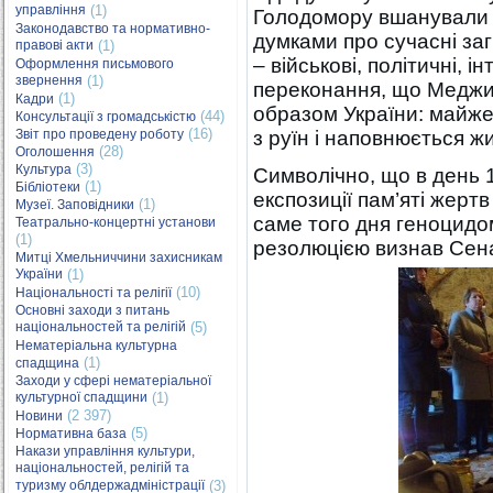
управління
(1)
Голодомору вшанували 
Законодавство та нормативно-
думками про сучасні заг
правові акти
(1)
– військові, політичні, 
Оформлення письмового
звернення
(1)
переконання, що Меджи
(1)
Кадри
образом України: майже
(44)
Консультації з громадськістю
(16)
Звіт про проведену роботу
з руїн і наповнюється ж
(28)
Оголошення
(3)
Культура
Символічно, що в день 1
(1)
Бібліотеки
експозиції пам’яті жерт
(1)
Музеї. Заповідники
саме того дня геноцидо
Театрально-концертні установи
(1)
резолюцією визнав Сен
Митці Хмельниччини захисникам
України
(1)
(10)
Національності та релігії
Основні заходи з питань
національностей та релігій
(5)
Нематеріальна культурна
(1)
спадщина
Заходи у сфері нематеріальної
культурної спадщини
(1)
(2 397)
Новини
(5)
Нормативна база
Накази управління культури,
національностей, релігій та
туризму облдержадміністрації
(3)