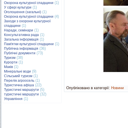
(1)
Охорона культурної спадщини
(1)
У сфері культури
(1)
Оголошення (загальні)
(4)
Охорона культурної спадщини
Заходи з охорони культурної
(1)
спадщини
(1)
Наради, семінари
(1)
Консультативна рада
(1)
Загальна інформація
(1)
Пам'ятки культурної спадщини
(36)
Публічна інформація
(73)
Публічні документи
(38)
Туризм
(1)
Курорти
(1)
Маків
(9)
Мінеральні води
(1)
Сільський туризм
(1)
Перелік агроосель
(22)
Туристична афіша
Опубліковано в категорії:
Новини
(5)
Туристичні маршрути
(32)
туристичні маршрути
(1)
Управління