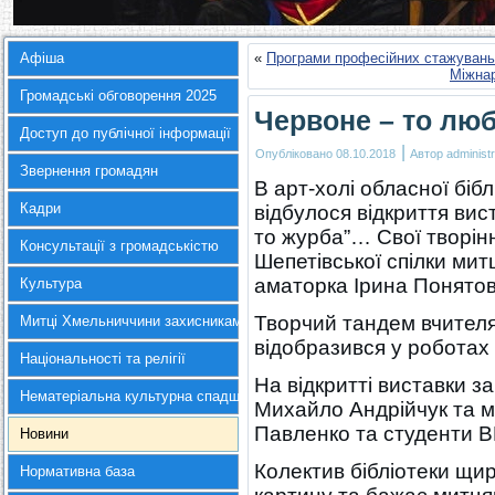
Афіша
«
Програми професійних стажувань
Міжнар
Громадські обговорення 2025
Червоне – то люб
Доступ до публічної інформації
|
Опубліковано
08.10.2018
Автор
administr
Звернення громадян
В арт-холі обласної бібл
Кадри
відбулося відкриття
вис
то журба”… Свої творін
Консультації з громадськістю
Шепетівської спілки ми
аматорка Ірина Понятов
Культура
Творчий тандем вчителя
Митці Хмельниччини захисникам України
відобразився у роботах 
Національності та релігії
На відкритті виставки 
Нематеріальна культурна спадщина
Михайло Андрійчук та 
Павленко та студенти 
Новини
Колектив бібліотеки щир
Нормативна база