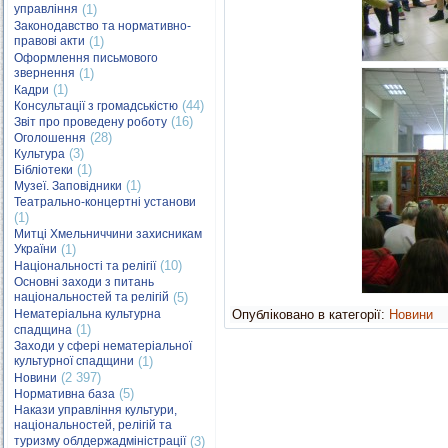
управління
(1)
Законодавство та нормативно-
правові акти
(1)
Оформлення письмового
звернення
(1)
(1)
Кадри
(44)
Консультації з громадськістю
(16)
Звіт про проведену роботу
(28)
Оголошення
(3)
Культура
(1)
Бібліотеки
(1)
Музеї. Заповідники
Театрально-концертні установи
(1)
Митці Хмельниччини захисникам
України
(1)
(10)
Національності та релігії
Основні заходи з питань
національностей та релігій
(5)
Нематеріальна культурна
Опубліковано в категорії:
Новини
(1)
спадщина
Заходи у сфері нематеріальної
культурної спадщини
(1)
(2 397)
Новини
(5)
Нормативна база
Накази управління культури,
національностей, релігій та
туризму облдержадміністрації
(3)