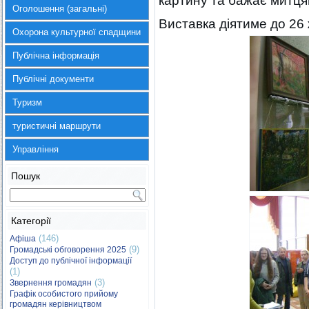
картину та бажає митця
Оголошення (загальні)
Виставка діятиме до 26
Охорона культурної спадщини
Публічна інформація
Публічні документи
Туризм
туристичні маршрути
Управління
Пошук
Категорії
(146)
Афіша
(9)
Громадські обговорення 2025
Доступ до публічної інформації
(1)
(3)
Звернення громадян
Графік особистого прийому
громадян керівництвом