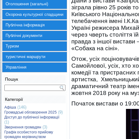
Діани з вистави «Запро
Оголошення (загальні)
зіграла рівно 25 років 
Київського Національного
Охорона культурної спадщини
телебачення імені І.К.К
Публічна інформація
Україні режисера Михай
через чверть століття ї
Публічні документи
правда з іншої вистави 
Туризм
«Собака на сіні».
туристичні маршрути
Отож, усіх поціновувачі
Самойлової, усіх, хто х
Управління
комедії та пристрасних 
артистка, Хмельницьки
Пошук
драматичний театр імен
жовтня 2018 року на муз
Категорії
Початок вистави о 19:
(146)
Афіша
(9)
Громадські обговорення 2025
Доступ до публічної інформації
(1)
(3)
Звернення громадян
Графік особистого прийому
громадян керівництвом