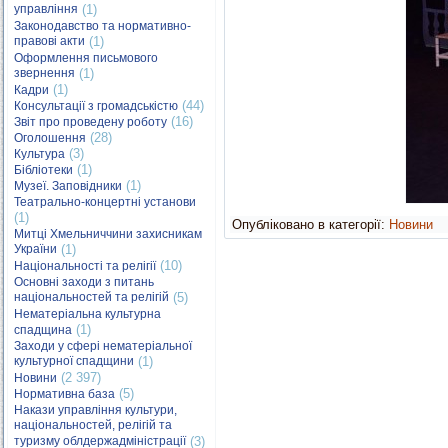
управління
(1)
Законодавство та нормативно-
правові акти
(1)
Оформлення письмового
звернення
(1)
(1)
Кадри
(44)
Консультації з громадськістю
(16)
Звіт про проведену роботу
(28)
Оголошення
(3)
Культура
(1)
Бібліотеки
(1)
Музеї. Заповідники
Театрально-концертні установи
(1)
Опубліковано в категорії:
Новини
Митці Хмельниччини захисникам
України
(1)
(10)
Національності та релігії
Основні заходи з питань
національностей та релігій
(5)
Нематеріальна культурна
(1)
спадщина
Заходи у сфері нематеріальної
культурної спадщини
(1)
(2 397)
Новини
(5)
Нормативна база
Накази управління культури,
національностей, релігій та
туризму облдержадміністрації
(3)