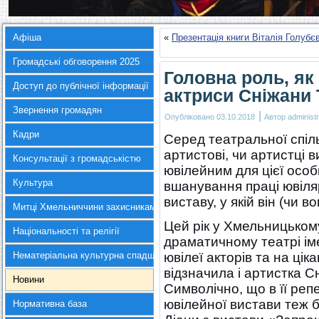
Афіша
«
Презентація книги Віталія Голубє
Громадські обговорення 2025
Головна роль, як
Доступ до публічної інформації
актриси Сніжани
Звернення громадян
|
Опубліковано
03.10.2018
Автор
administr
Кадри
Серед театральної спільн
артистові, чи артистці 
Консультації з громадськістю
ювілейним для цієї особ
Культура
вшанування праці ювіляр
виставу, у якій він (чи 
Митці Хмельниччини захисникам України
Цей рік у Хмельницьком
Національності та релігії
драматичному театрі іме
Нематеріальна культурна спадщина
ювілеї акторів та на цік
відзначила і артистка 
Новини
Символічно, що в її ре
ювілейної вистави теж б
Нормативна база