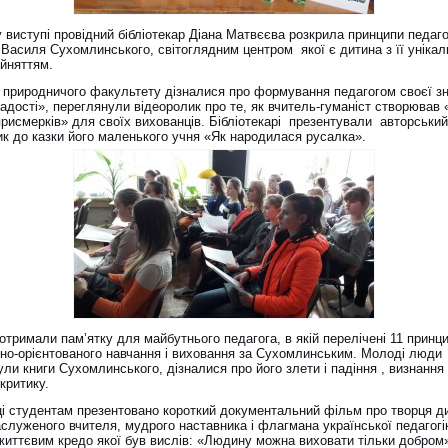
виступі провідний бібліотекар Діана Матвєєва розкрила принципи педаго
 Василя Сухомлинського, світоглядним центром якої є дитина з її уніка
ийняттям.
 природничого факультету дізналися про формування педагогом своєї з
адості», переглянули відеоролик про те, як вчитель-гуманіст створював 
присмерків» для своїх вихованців. Бібліотекарі презентували авторський
ик до казки його маленького учня «Як народилася русалка».
отримали пам’ятку для майбутнього педагога, в якій перелічені 11 принци
сно-орієнтованого навчання і виховання за Сухомлинським. Молоді люди
ли книги Сухомлинського, дізналися про його злети і падіння , визнання 
критику.
ці студентам презентовано короткий документальний фільм про творця д
служеного вчителя, мудрого наставника і флагмана української педагогі
життєвим кредо якої був вислів: «Людину можна виховати тільки добром