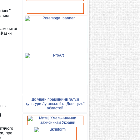
гічної
льним
наменитої
«Казки
До уваги працівників галузі
культури Луганської та Донецької
пів
областей
і
итячого
ки, про
»