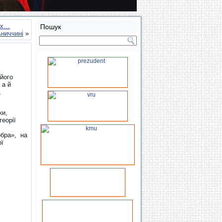
их…
Пошук
ьниччині
»
 його
 а й
,
ки,
еорії
обра», на
ої