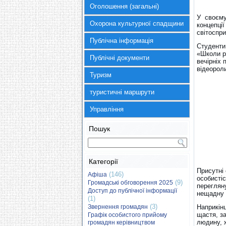
Оголошення (загальні)
У своєму 
Охорона культурної спадщини
концепції
світоспр
Публічна інформація
Студенти
«Школи р
Публічні документи
вечірніх 
відеорол
Туризм
туристичні маршрути
Управління
Пошук
Категорії
Присутні 
(146)
Афіша
особисті
(9)
Громадські обговорення 2025
перегляну
Доступ до публічної інформації
нещадну 
(1)
(3)
Звернення громадян
Наприкін
щастя, за
Графік особистого прийому
людину, 
громадян керівництвом