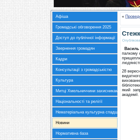
Афіша
«
Проведе
Громадські обговорення 2025
Стежк
Доступ до публічної інформації
Опубліков
Звернення громадян
Василь
палкому с
прищеплюв
Кадри
людяність
Консультації з громадськістю
28 вересн
видатног
Культура
вихованн
бібліоте
який зап
Митці Хмельниччини захисникам України
академії.
Національності та релігії
Нематеріальна культурна спадщина
Новини
Нормативна база