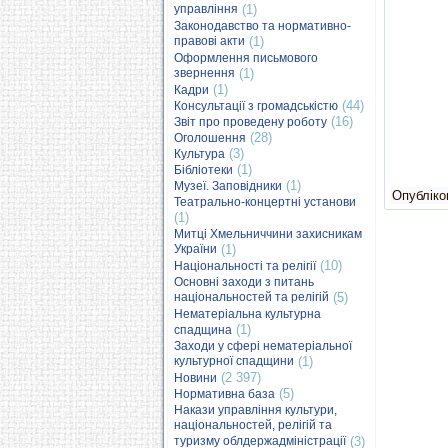
управління
(1)
Законодавство та нормативно-
правові акти
(1)
Оформлення письмового
звернення
(1)
(1)
Кадри
(44)
Консультації з громадськістю
(16)
Звіт про проведену роботу
(28)
Оголошення
(3)
Культура
(1)
Бібліотеки
(1)
Музеї. Заповідники
Опубліков
Театрально-концертні установи
(1)
Митці Хмельниччини захисникам
України
(1)
(10)
Національності та релігії
Основні заходи з питань
національностей та релігій
(5)
Нематеріальна культурна
(1)
спадщина
Заходи у сфері нематеріальної
культурної спадщини
(1)
(2 397)
Новини
(5)
Нормативна база
Накази управління культури,
національностей, релігій та
туризму облдержадміністрації
(3)