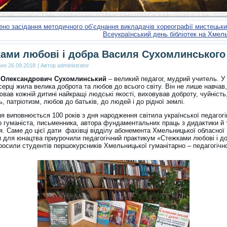
но засідання методичного об’єднання викладачів хореографії мистецьк
Всеукраїнський день бібліотек на Хмел
ами любові і добра Василя Сухомлинського
ано
26.09.2018
|
Автор
administrator
 Олександрович Сухомлинський
– великий педагог, мудрий учитель. У
ерці жила велика доброта та любов до всього світу. Він не лише навчав,
ав кожній дитині найкращі людські якості, виховував доброту, чуйність
, патріотизм, любов до батьків, до людей і до рідної землі.
я виповнюється 100 років з дня народження світила української педагогі
о гуманіста, письменника, автора фундаментальних праць з дидактики й т
я. Саме до цієї дати фахівці відділу абонемента Хмельницької обласної
ки для юнацтва приурочили педагогічний практикум «Стежками любові і д
росили студентів першокурсників Хмельницької гуманітарно – педагогічн