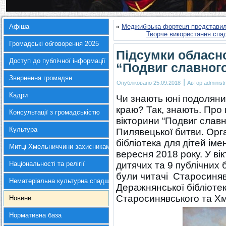
Афіша
«
Меджибізька фортеця представи
Творче використання спад
Громадські обговорення 2025
Підсумки обласно
Доступ до публічної інформації
“Подвиг славного
Звернення громадян
|
Опубліковано
25.09.2018
Автор
administr
Кадри
Чи знають юні подоляни 
краю? Так, знають. Про 
Консультації з громадськістю
вікторини “Подвиг славн
Культура
Пилявецької битви. Орга
бібліотека для дітей іме
Митці Хмельниччини захисникам України
вересня 2018 року. У вік
Національності та релігії
дитячих та 9 публічних 
були читачі Старосинявс
Нематеріальна культурна спадщина
Деражнянської бібліотек 
Старосинявського та Хм
Новини
Нормативна база