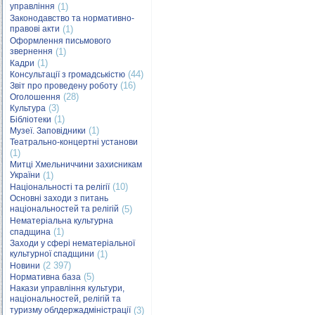
управління
(1)
Законодавство та нормативно-
правові акти
(1)
Оформлення письмового
звернення
(1)
(1)
Кадри
(44)
Консультації з громадськістю
(16)
Звіт про проведену роботу
(28)
Оголошення
(3)
Культура
(1)
Бібліотеки
(1)
Музеї. Заповідники
Театрально-концертні установи
(1)
Митці Хмельниччини захисникам
України
(1)
(10)
Національності та релігії
Основні заходи з питань
національностей та релігій
(5)
Нематеріальна культурна
(1)
спадщина
Заходи у сфері нематеріальної
культурної спадщини
(1)
(2 397)
Новини
(5)
Нормативна база
Накази управління культури,
національностей, релігій та
туризму облдержадміністрації
(3)