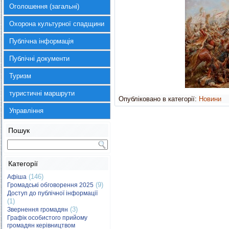
Оголошення (загальні)
Охорона культурної спадщини
Публічна інформація
Публічні документи
Туризм
туристичні маршрути
Опубліковано в категорії:
Новини
Управління
Пошук
Категорії
(146)
Афіша
(9)
Громадські обговорення 2025
Доступ до публічної інформації
(1)
(3)
Звернення громадян
Графік особистого прийому
громадян керівництвом