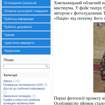
Хмельницький обласний на
Оголошення (загальні)
мистецтва. У фойє театру 
Охорона культурної спадщини
автором є фотохудожник Те
«Нація» від початку його о
Публічна інформація
Публічні документи
Туризм
туристичні маршрути
Управління
Пошук
Категорії
(146)
Афіша
(9)
Громадські обговорення 2025
Доступ до публічної інформації
(1)
(3)
Звернення громадян
Перші фотосесії проекту в
Графік особистого прийому
Особливістю зйомок стало
громадян керівництвом