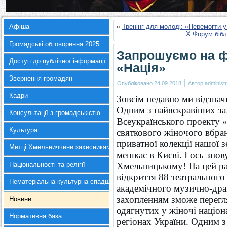
Афіша
«
Тренінг для молоді: «Перемогти у
Х Форум бібл
Громадські обговорення 2025
Запрошуємо на ф
Доступ до публічної інформації
«Нація»
Звернення громадян
|
Опубліковано
24.09.2018
Автор
administr
Кадри
Зовсім недавно ми відзнач
Одним з найяскравіших зах
Консультації з громадськістю
Всеукраїнського проекту «
Культура
святкового жіночого вбран
приватної колекції нашої 
Митці Хмельниччини захисникам України
мешкає в Києві. І ось знов
Національності та релігії
Хмельницькому! На цей раз
відкриття 88 театральног
Нематеріальна культурна спадщина
академічного музично-дра
захопленням зможе перегл
Новини
одягнутих у жіночі націона
Нормативна база
регіонах України. Одним з 