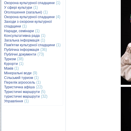
(1)
Охорона культурної спадщини
(1)
У сфері культури
(1)
Оголошення (загальні)
(4)
Охорона культурної спадщини
Заходи з охорони культурної
(1)
спадщини
(1)
Наради, семінари
(1)
Консультативна рада
(1)
Загальна інформація
(1)
Пам'ятки культурної спадщини
(36)
Публічна інформація
(73)
Публічні документи
(38)
Туризм
(1)
Курорти
(1)
Маків
(9)
Мінеральні води
(1)
Сільський туризм
(1)
Перелік агроосель
(22)
Туристична афіша
(5)
Туристичні маршрути
(32)
туристичні маршрути
(1)
Управління