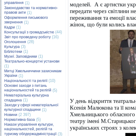
управління
(1)
моделей. А є артистки укра
Законодавство та нормативно-
передати через світлини не
правові акти
(1)
переживання та емоції вла
Оформлення письмового
звернення
(1)
жінок, що були колись вл
(1)
Кадри
(44)
Консультації з громадськістю
(16)
Звіт про проведену роботу
(28)
Оголошення
(3)
Культура
(1)
Бібліотеки
(1)
Музеї. Заповідники
Театрально-концертні установи
(1)
Митці Хмельниччини захисникам
України
(1)
(10)
Національності та релігії
Основні заходи з питань
національностей та релігій
(5)
Нематеріальна культурна
(1)
У день відкриття театраль
спадщина
Заходи у сфері нематеріальної
Ксенія Малюкова та її ком
культурної спадщини
(1)
Хмельницького обласного
(2 397)
Новини
(5)
Нормативна база
театру імені М.Старицько
Накази управління культури,
українських строях з колек
національностей, релігій та
туризму облдержадміністрації
(3)