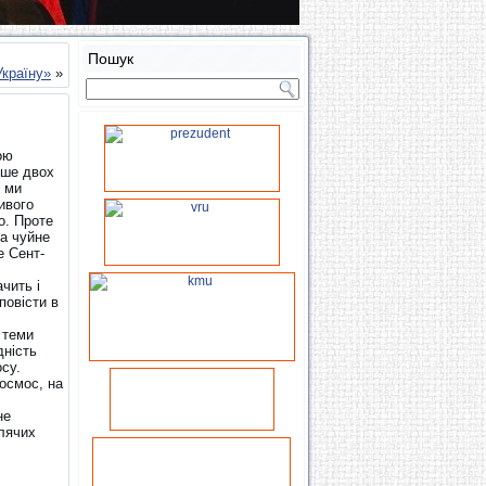
Пошук
Україну»
»
ою
ьше двох
в ми
ивого
о. Проте
та чуйне
е Сент-
чить і
повісти в
 теми
дність
су.
Космос, на
не
слячих