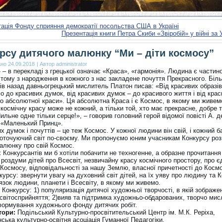
ація Фонду сприяння демократії посольства США в Україні
Презентація книги Петра Скиби «Звіробій» у війні за 
рсу дитячого малюнку “Ми – діти космосу”
ано
24.09.2018
|
Автор
administrator
 – в перекладі з грецької означає «Краса», «гармонія». Людина є частин
 тому з народження в кожного з нас закладене почуття Прекрасного. Біл
ків назад давньогрецький мислитель Платон писав: «Від красивих образі
 до красивих думок, від красивих думок – до красивого життя і від крас
до абсолютної краси». Ця абсолютна Краса і є Космос, в якому ми живем
космічну красу може не кожний, а тільки той, хто має прекрасне, добре 
ильне одне тільки серце!», – говорив головний герой відомої повісті А. д
 «Маленький Принц».
х думок і почуттів – це теж Космос. У кожної людини він свій, і кожний ба
 оточуючий світ по-своєму. Ми пропонуємо юним учасникам Конкурсу роз
алюнку про свій Космос.
 Конкурсантів ми б хотіли побачити не техногенне, а образне прочитання
роздуми дітей про Всесвіт, незвичайну красу космічного простору, про є
 Космосу, відповідальності за нашу Землю, власної причетності до Космо
урсу: звернути увагу на духовний світ дітей, на їх уяву про людину та 
язок людини, планети і Всесвіту, в якому ми живемо.
Конкурсу: 1) популяризація дитячої художньої творчості, в якій зображе
 світосприйняття; 2)вияв та підтримка художньо-обдарованих, творчо ми
)формування художнього фонду дитячих робіт.
тори:
Подільський Культурно-просвітительський Центр ім. М.К. Реріха,
ська культурно-освітня асоціація Гуманної Педагогіки.