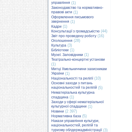
управління
(1)
Законодавство та нормативно-
правові акти
(1)
Оформлення письмового
звернення
(1)
(1)
Кадри
(44)
Консультації з громадськістю
(16)
Звіт про проведену роботу
(28)
Оголошення
(3)
Культура
(1)
Бібліотеки
(1)
Музеї. Заповідники
Театрально-концертні установи
(1)
Митці Хмельниччини захисникам
України
(1)
(10)
Національності та релігії
Основні заходи з питань
національностей та релігій
(5)
Нематеріальна культурна
(1)
спадщина
Заходи у сфері нематеріальної
культурної спадщини
(1)
(2 397)
Новини
(5)
Нормативна база
Накази управління культури,
національностей, релігій та
туризму облдержадміністрації
(3)