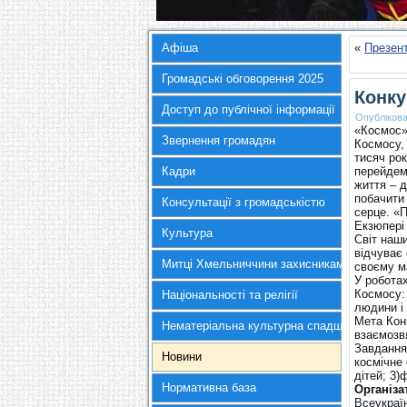
Афіша
«
Презент
Громадські обговорення 2025
Конку
Доступ до публічної інформації
Опубліков
«Космос»
Звернення громадян
Космосу,
тисяч ро
Кадри
перейдемо
життя – 
побачити 
Консультації з громадськістю
серце. «П
Екзюпері
Культура
Світ наши
відчуває
Митці Хмельниччини захисникам України
своєму м
У роботах
Космосу: 
Національності та релігії
людини і
Мета Конк
Нематеріальна культурна спадщина
взаємозв
Завдання 
Новини
космічне
дітей; 3
Нормативна база
Організа
Всеукраїн