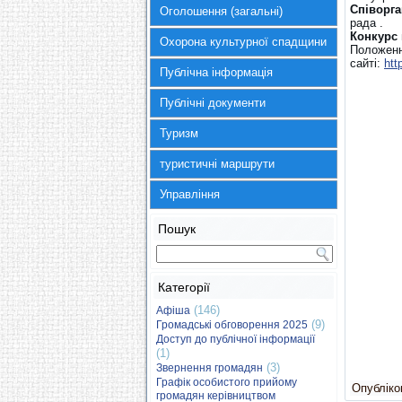
Співорга
Оголошення (загальні)
рада .
Конкурс 
Охорона культурної спадщини
Положенн
сайті:
htt
Публічна інформація
Публічні документи
Туризм
туристичні маршрути
Управління
Пошук
Категорії
(146)
Афіша
(9)
Громадські обговорення 2025
Доступ до публічної інформації
(1)
(3)
Звернення громадян
Графік особистого прийому
Опубліков
громадян керівництвом