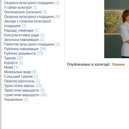
(1)
Охорона культурної спадщини
(1)
У сфері культури
(1)
Оголошення (загальні)
(4)
Охорона культурної спадщини
Заходи з охорони культурної
(1)
спадщини
(1)
Наради, семінари
(1)
Консультативна рада
(1)
Загальна інформація
(1)
Пам'ятки культурної спадщини
(36)
Публічна інформація
(73)
Публічні документи
(38)
Туризм
(1)
Курорти
Опубліковано в категорії:
Новини
(1)
Маків
(9)
Мінеральні води
(1)
Сільський туризм
(1)
Перелік агроосель
(22)
Туристична афіша
(5)
Туристичні маршрути
(32)
туристичні маршрути
(1)
Управління