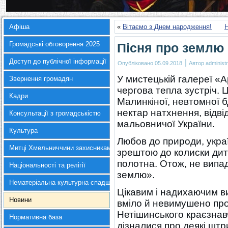
Афіша
«
Вітаємо з Днем народження!
Н
Громадські обговорення 2025
Пісня про землю
Доступ до публічної інформації
|
Опубліковано
05.09.2018
Автор
administr
У мистецькій галереї 
Звернення громадян
чергова тепла зустріч. 
Кадри
Малинкіної, невтомної б
нектар натхнення, відві
Консультації з громадськістю
мальовничої України.
Культура
Любов до природи, україн
Митці Хмельниччини захисникам України
зрештою до колиски дитин
полотна. Отож, не випа
Національності та релігії
землю».
Нематеріальна культурна спадщина
Цікавим і надихаючим в
Новини
вміло й невимушено пр
Нетішинського краєзнавч
Нормативна база
дізналися про деякі штр