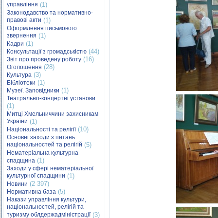
управління
(1)
Законодавство та нормативно-
правові акти
(1)
Оформлення письмового
звернення
(1)
(1)
Кадри
(44)
Консультації з громадськістю
(16)
Звіт про проведену роботу
(28)
Оголошення
(3)
Культура
(1)
Бібліотеки
(1)
Музеї. Заповідники
Театрально-концертні установи
(1)
Митці Хмельниччини захисникам
України
(1)
(10)
Національності та релігії
Основні заходи з питань
національностей та релігій
(5)
Нематеріальна культурна
(1)
спадщина
Заходи у сфері нематеріальної
культурної спадщини
(1)
(2 397)
Новини
(5)
Нормативна база
Накази управління культури,
національностей, релігій та
туризму облдержадміністрації
(3)