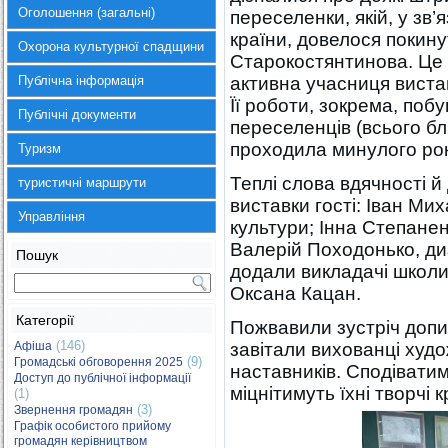
Оголошення (загальні)
переселенки, якій, у зв’
країни, довелося покину
Охорона культурної спадщини
Старокостянтинова. Це 
Публічна інформація
активна учасниця вистав
Її роботи, зокрема, поб
Публічні документи
переселенців (всього бл
проходила минулого року
Туризм
Теплі слова вдячності 
туристичні маршрути
виставки гості: Іван Ми
Управління
культури; Інна Степане
Валерій Походонько, ди
Пошук
додали викладачі школи
Оксана Кацан.
Категорії
Пожвавили зустріч допит
(146)
Афіша
завітали вихованці худо
(9)
Громадські обговорення 2025
наставників. Сподіватим
Доступ до публічної інформації
міцнітимуть їхні творчі 
(1)
(3)
Звернення громадян
Графік особистого прийому
громадян керівництвом