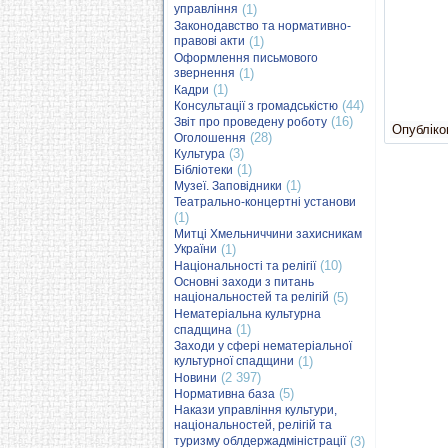
управління
(1)
Законодавство та нормативно-
правові акти
(1)
Оформлення письмового
звернення
(1)
(1)
Кадри
(44)
Консультації з громадськістю
(16)
Звіт про проведену роботу
Опубліков
(28)
Оголошення
(3)
Культура
(1)
Бібліотеки
(1)
Музеї. Заповідники
Театрально-концертні установи
(1)
Митці Хмельниччини захисникам
України
(1)
(10)
Національності та релігії
Основні заходи з питань
національностей та релігій
(5)
Нематеріальна культурна
(1)
спадщина
Заходи у сфері нематеріальної
культурної спадщини
(1)
(2 397)
Новини
(5)
Нормативна база
Накази управління культури,
національностей, релігій та
туризму облдержадміністрації
(3)