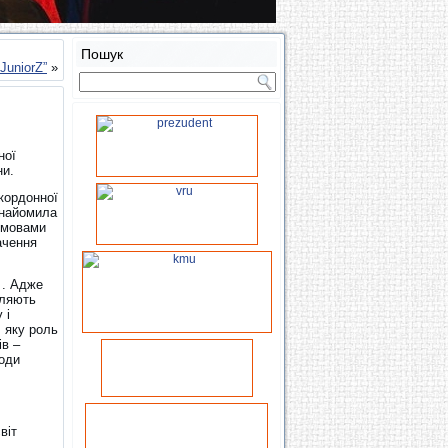
Пошук
JuniorZ”
»
ної
ни.
кордонної
знайомила
думовами
ачення
 . Адже
вляють
 і
, яку роль
ів –
ходи
віт