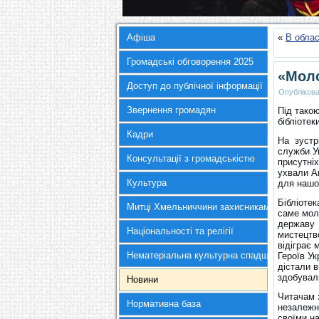
Афіша
«
В облас
Громадські обговорення 2025
«Моло
Доступ до публічної інформації
Опубліков
Звернення громадян
Під тако
бібліоте
Кадри
На зустр
служби У
Консультації з громадськістю
присутні
ухвали А
Культура
для нашо
Бібліоте
Митці Хмельниччини захисникам України
саме мол
державу 
Національності та релігії
мистецтво
відіграє 
Нематеріальна культурна спадщина
Героїв Ук
дістали в
здобувал
Новини
Читачам 
Нормативна база
незалежно
своїми н