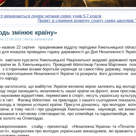
ті визначаються лідери читання серед учнів 5-7 класів
Проект зі сприяння розвитку спорту серед школярів “
дь змінює країну»
ано
22.08.2018
|
Автор
administrator
ю назвою 22 серпня працівниками відділу періодики Хмельницької облас
ки для юнацтва проведено годину державності до Дня Незалежності Украї
іч завітали курсанти Хмельницької Національної академії державної при
країни ім. Б.Хмельницького. Провідний бібліотекар Галина Мартинюк по
х з історичними віхами боротьби українців за самостійну державу, пере
кта проголошення Незалежності України та розкрила його доленосне зн
го народу.
кар наголосила, що майбутнє України великою мірою залежить від молоді
оді люди захищають незалежність нашої країни на фронті, вони просла
науковими відкриттями, перемогами в спорті, несуть українську культуру
 в світ. Фахівці бібліотеки на прикладах з нашого сьогодення показали
молодь в творенні успішної країни. Присутні дізнались про молодих воїн
раїни, в тому числі і про уродженців Хмельниччини, науковців, чиї вина
изнання в світовому співтоваристві, про олімпійців та параолімпійців, які
и золото на Олімпіадах.
запропоновано слайд – презентації «Незалежна Україна» та «Початок
сті», відеоролики про молодих українських винахідників, які вражають с
ауковими ідеями