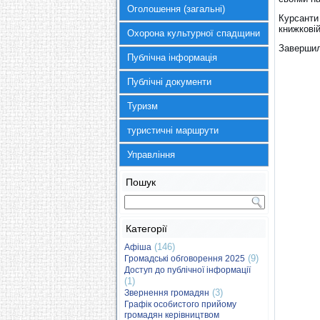
Оголошення (загальні)
Курсанти
книжкові
Охорона культурної спадщини
Завершил
Публічна інформація
Публічні документи
Туризм
туристичні маршрути
Управління
Пошук
Категорії
(146)
Афіша
(9)
Громадські обговорення 2025
Доступ до публічної інформації
(1)
(3)
Звернення громадян
Графік особистого прийому
громадян керівництвом