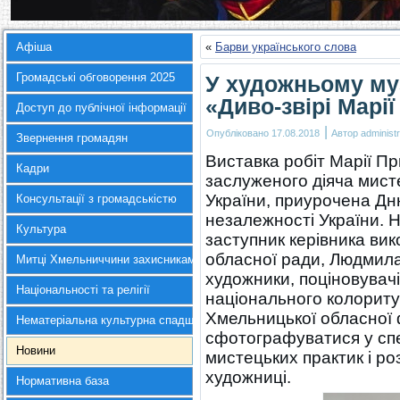
Афіша
«
Барви українського слова
Громадські обговорення 2025
У художньому муз
«Диво-звірі Марі
Доступ до публічної інформації
|
Опубліковано
17.08.2018
Автор
administr
Звернення громадян
Виставка робіт Марії П
Кадри
заслуженого діяча мист
України, приурочена Д
Консультації з громадськістю
незалежності України. Н
Культура
заступник керівника ви
обласної ради, Людмил
Митці Хмельниччини захисникам України
художники, поціновувач
Національності та релігії
національного колориту
Хмельницької обласної 
Нематеріальна культурна спадщина
сфотографуватися у спе
Новини
мистецьких практик і р
художниці.
Нормативна база