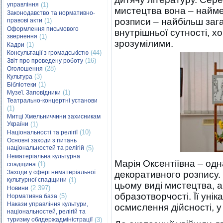
управління
(1)
мистецтва вона – найме
Законодавство та нормативно-
розписи – найбільш зага
правові акти
(1)
Оформлення письмового
внутрішньої сутності, х
звернення
(1)
зрозумілими.
(1)
Кадри
(44)
Консультації з громадськістю
(16)
Звіт про проведену роботу
(28)
Оголошення
(3)
Культура
(1)
Бібліотеки
(1)
Музеї. Заповідники
Театрально-концертні установи
(1)
Митці Хмельниччини захисникам
України
(1)
(10)
Національності та релігії
Основні заходи з питань
національностей та релігій
(5)
Нематеріальна культурна
Марія Оксентіївна – одн
(1)
спадщина
Заходи у сфері нематеріальної
декоративного розпису. 
культурної спадщини
(1)
цьому виді мистецтва, а
(2 397)
Новини
образотворчості. Її унік
(5)
Нормативна база
Накази управління культури,
осмислення дійсності, у
національностей, релігій та
туризму облдержадміністрації
(3)