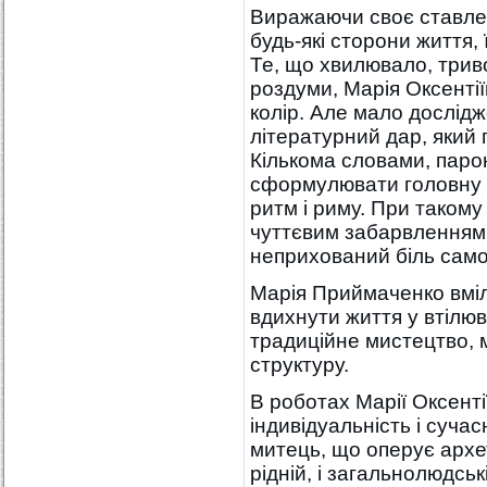
Виражаючи своє ставлен
будь-які сторони життя,
Те, що хвилювало, трив
роздуми, Марія Оксенті
колір. Але мало дослід
літературний дар, який 
Кількома словами, парою
сформулювати головну 
ритм і риму. При такому
чуттєвим забарвленням. В
неприхований біль сам
Марія Приймаченко вміл
вдихнути життя у втілюв
традиційне мистецтво, 
структуру.
В роботах Марії Оксенті
індивідуальність і суча
митець, що оперує архе
рідній, і загальнолюдськ