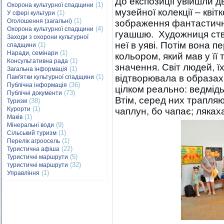
До експозиції увійшли д
(1)
Охорона культурної спадщини
музейної колекції – квіт
(1)
У сфері культури
(1)
Оголошення (загальні)
зображення фантастични
(4)
Охорона культурної спадщини
гуашшю. Художниця ств
Заходи з охорони культурної
неї в уяві. Потім вона 
(1)
спадщини
(1)
Наради, семінари
кольором, який мав у її
(1)
Консультативна рада
значення. Світ людей, 
(1)
Загальна інформація
(1)
відтворювала в образах
Пам'ятки культурної спадщини
(36)
Публічна інформація
цілком реально: ведмідь
(73)
Публічні документи
Втім, серед них трапляю
(38)
Туризм
(1)
Курорти
чаплун, бо чапає; ляках
(1)
Маків
(9)
Мінеральні води
(1)
Сільський туризм
(1)
Перелік агроосель
(22)
Туристична афіша
(5)
Туристичні маршрути
(32)
туристичні маршрути
(1)
Управління