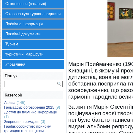
Оголошення (загальні)
Охорона культурної спадщини
Публічна інформація
Публічні документи
Туризм
туристичні маршрути
Марія Приймаченко (190
Управління
Київщині, в якому й про
Пошук
дитинства, вона не мог
обставина посприяла г
зосередженню, що разом
Категорії
гармонії народило вели
(146)
Афіша
За життя Марія Оксентії
(9)
Громадські обговорення 2025
Доступ до публічної інформації
поцінування своєї творч
(1)
неї було багато написан
(3)
Звернення громадян
видані альбоми репродук
Графік особистого прийому
громадян керівництвом
дитячу літературу. Сер