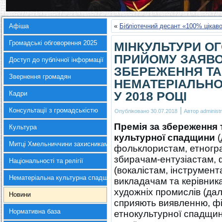
Афіша
«
Бібліотечний десант «100% цікаво
Громадські обговорення 2025
МІНКУЛЬТУРИ О
ПРИЙОМУ ЗАЯВОК
Доступ до публічної інформації
ЗБЕРЕЖЕННЯ ТА
Звернення громадян
НЕМАТЕРІАЛЬНО
У 2018 РОЦІ
Кадри
|
Консультації з громадськістю
Опубліковано
30.07.2018
Автор
administr
Премія за збереження 
Культура
культурної спадщини
(
Митці Хмельниччини захисникам України
фольклористам, етногра
збирачам-ентузіастам, 
Національності та релігії
(вокалістам, інструмен
Нематеріальна культурна спадщина
викладачам та керівник
художніх промислів (дал
Новини
сприяють виявленню, фі
Нормативна база
етнокультурної спадщин