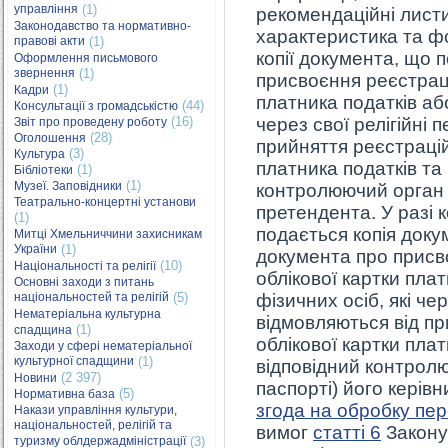
управління
(1)
рекомендаційні листи
Законодавство та нормативно-
характеристика та ф
правові акти
(1)
копії документа, що 
Оформлення письмового
звернення
(1)
присвоєння реєстрац
(1)
Кадри
платника податків або
(44)
Консультації з громадськістю
(16)
через свої релігійні
Звіт про проведену роботу
(28)
Оголошення
прийняття реєстрацій
(3)
Культура
платника податків та
(1)
Бібліотеки
(1)
Музеї. Заповідники
контролюючий орган і
Театрально-концертні установи
претендента. У разі 
(1)
подається копія доку
Митці Хмельниччини захисникам
України
(1)
документа про присв
(10)
Національності та релігії
облікової картки пла
Основні заходи з питань
національностей та релігій
(5)
фізичних осіб, які че
Нематеріальна культурна
відмовляються від п
(1)
спадщина
облікової картки пла
Заходи у сфері нематеріальної
культурної спадщини
(1)
відповідний контролю
(2 397)
Новини
паспорті) його керівн
(5)
Нормативна база
згода на обробку пе
Накази управління культури,
національностей, релігій та
вимог
статті 6
Закону
туризму облдержадміністрації
(3)