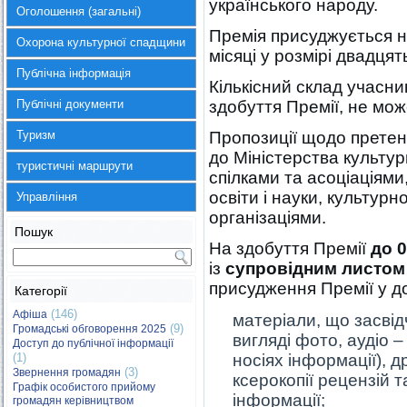
українського народу.
Оголошення (загальні)
Премія присуджується н
Охорона культурної спадщини
місяці у розмірі двадцят
Публічна інформація
Кількісний склад учасни
Публічні документи
здобуття Премії, не мо
Туризм
Пропозиції щодо претен
до Міністерства культу
туристичні маршрути
спілками та асоціаціями
освіти і науки, культур
Управління
організаціями.
Пошук
На здобуття Премії
до 
із
супровідним листом
присудження Премії у до
Категорії
(146)
Афіша
матеріали, що засві
(9)
Громадські обговорення 2025
вигляді фото, аудіо 
Доступ до публічної інформації
(1)
носіях інформації), д
(3)
Звернення громадян
ксерокопії рецензій т
Графік особистого прийому
інформації;
громадян керівництвом