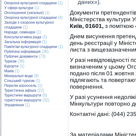
даних»).
(1)
Охорона культурної спадщини
(1)
У сфері культури
Документи претенденті
(1)
Оголошення (загальні)
(4)
Охорона культурної спадщини
Міністерства культури 
Заходи з охорони культурної
Київ, 01601,
з поміткою
(1)
спадщини
(1)
Наради, семінари
Днем висунення претенд
(1)
Консультативна рада
(1)
Загальна інформація
день реєстрації у Мініс
(1)
Пам'ятки культурної спадщини
листа з вищезазначени
(36)
Публічна інформація
(73)
Публічні документи
У разі невідповідності 
(38)
Туризм
визначеним у цьому Ого
(1)
Курорти
(1)
Маків
подано після 01 жовтня 
(9)
Мінеральні води
підлягають та повертаю
(1)
Сільський туризм
(1)
Перелік агроосель
повернення.
(22)
Туристична афіша
(5)
Туристичні маршрути
У разі усунення недолі
(32)
туристичні маршрути
Мінкультури повторно д
(1)
Управління
Контактні дані: (044) 23
За матеріалами Міністе