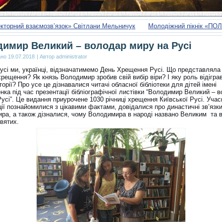
кторний взаємозв’язок» Світлани Мельничук
Молодіжний пікнік «ПО
имир Великий – володар миру на Русі
ано
19.07.2018
|
Автор
administrator
 усі ми, українці, відзначатимемо День Хрещення Русі. Що представляла
рещення? Як князь Володимир зробив свій вибір віри? І яку роль відігра
сторії? Про усе це дізнавалися читачі обласної бібліотеки для дітей імені
нка під час презентації бібліографічної листівки “Володимир Великий – 
усі”. Це видання приурочене 1030 річниці хрещення Київської Русі. Учас
ії познайомилися з цікавими фактами, довідалися про династичні зв’язки
ра, а також дізналися, чому Володимира в народі названо Великим та 
святих.