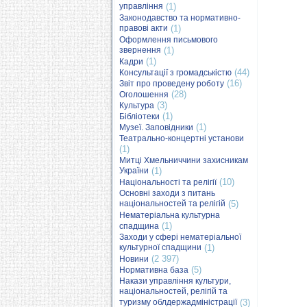
управління
(1)
Законодавство та нормативно-
правові акти
(1)
Оформлення письмового
звернення
(1)
(1)
Кадри
(44)
Консультації з громадськістю
(16)
Звіт про проведену роботу
(28)
Оголошення
(3)
Культура
(1)
Бібліотеки
(1)
Музеї. Заповідники
Театрально-концертні установи
(1)
Митці Хмельниччини захисникам
України
(1)
(10)
Національності та релігії
Основні заходи з питань
національностей та релігій
(5)
Нематеріальна культурна
(1)
спадщина
Заходи у сфері нематеріальної
культурної спадщини
(1)
(2 397)
Новини
(5)
Нормативна база
Накази управління культури,
національностей, релігій та
туризму облдержадміністрації
(3)