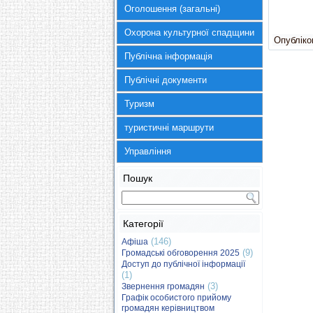
Оголошення (загальні)
Охорона культурної спадщини
Опубліков
Публічна інформація
Публічні документи
Туризм
туристичні маршрути
Управління
Пошук
Категорії
(146)
Афіша
(9)
Громадські обговорення 2025
Доступ до публічної інформації
(1)
(3)
Звернення громадян
Графік особистого прийому
громадян керівництвом