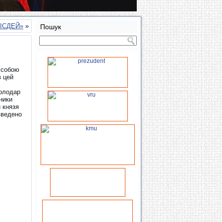
ЛІСДЕЙ»
»
Пошук
 собою
в цей
володар
ники
 князя
введено