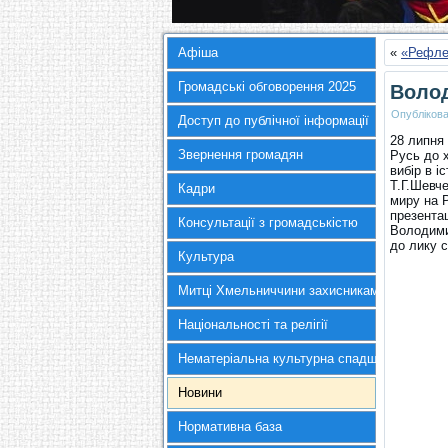
Афіша
«
«Рефле
Громадські обговорення 2025
Волод
Опубліков
Доступ до публічної інформації
28 липня
Звернення громадян
Русь до х
вибір в і
Т.Г.Шевче
Кадри
миру на Р
презентац
Консультації з громадськістю
Володими
до лику 
Культура
Митці Хмельниччини захисникам України
Національності та релігії
Нематеріальна культурна спадщина
Новини
Нормативна база