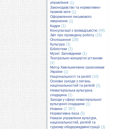
управління
(1)
Законодавство та нормативно-
правові акти
(1)
Оформлення письмового
звернення
(1)
(1)
Кадри
(44)
Консультації з громадськістю
(16)
Звіт про проведену роботу
(28)
Оголошення
(3)
Культура
(1)
Бібліотеки
(1)
Музеї. Заповідники
Театрально-концертні установи
(1)
Митці Хмельниччини захисникам
України
(1)
(10)
Національності та релігії
Основні заходи з питань
національностей та релігій
(5)
Нематеріальна культурна
(1)
спадщина
Заходи у сфері нематеріальної
культурної спадщини
(1)
(2 397)
Новини
(5)
Нормативна база
Накази управління культури,
національностей, релігій та
туризму облдержадміністрації
(3)