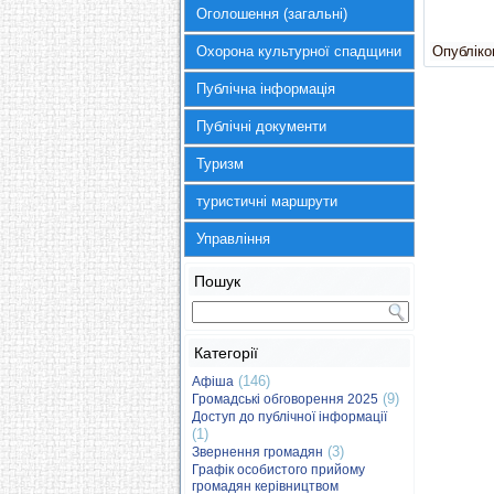
Оголошення (загальні)
Охорона культурної спадщини
Опубліков
Публічна інформація
Публічні документи
Туризм
туристичні маршрути
Управління
Пошук
Категорії
(146)
Афіша
(9)
Громадські обговорення 2025
Доступ до публічної інформації
(1)
(3)
Звернення громадян
Графік особистого прийому
громадян керівництвом