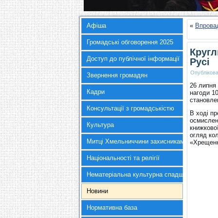
Афіша
«
Впровад
Громадські обговорення 2025
Кругл
Доступ до публічної інформації
Русі
Опубліков
Звернення громадян
26 липня 
Кадри
нагоди 10
становле
Консультації з громадськістю
В ході п
осмисленн
Культура
книжково
огляд кол
Митці Хмельниччини захисникам України
«Хрещення
Національності та релігії
Нематеріальна культурна спадщина
Новини
Нормативна база