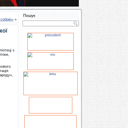
Пошук
з собою»
»
кої
ліотеці з
токи,
кового
тація
народу»,