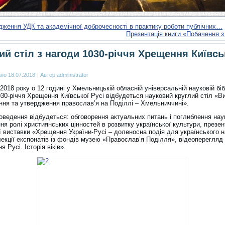
ження УДК та академічної доброчесності в практику роботи публічних…
Презентація книги «Побачення 
ий стіл з нагоди 1030-річчя Хрещення Київсь
ано
18.07.2018
|
Автор
administrator
2018 року о 12 годині у Хмельницькій обласній універсальній науковій біб
30-річчя Хрещення Київської Русі відбудеться науковий круглий стіл «Ви
ння та утвердження православ’я на Поділлі – Хмельниччині».
роведення відбудеться: обговорення актуальних питань і поглиблення нау
я ролі християнських цінностей в розвитку української культури, презен
ї виставки «Хрещення України-Русі – доленосна подія для українського 
екції експонатів із фондів музею «Православ’я Поділля», відеоперегляд
 Русі. Історія віків».