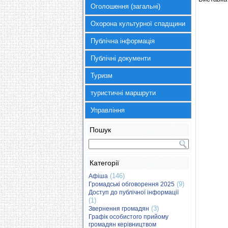
Оголошення (загальні)
Охорона культурної спадщини
Публічна інформація
Публічні документи
Туризм
туристичні маршрути
Управління
Пошук
Категорії
(146)
Афіша
(9)
Громадські обговорення 2025
Доступ до публічної інформації
(1)
(3)
Звернення громадян
Графік особистого прийому
громадян керівництвом