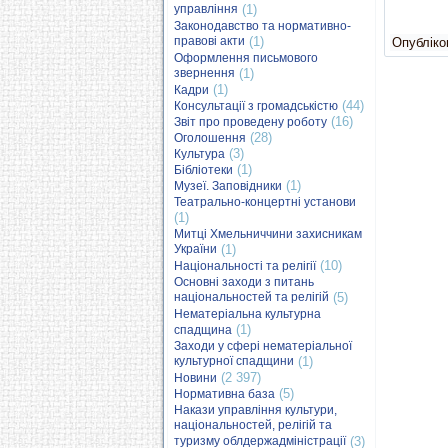
управління
(1)
Законодавство та нормативно-
правові акти
(1)
Опубліков
Оформлення письмового
звернення
(1)
(1)
Кадри
(44)
Консультації з громадськістю
(16)
Звіт про проведену роботу
(28)
Оголошення
(3)
Культура
(1)
Бібліотеки
(1)
Музеї. Заповідники
Театрально-концертні установи
(1)
Митці Хмельниччини захисникам
України
(1)
(10)
Національності та релігії
Основні заходи з питань
національностей та релігій
(5)
Нематеріальна культурна
(1)
спадщина
Заходи у сфері нематеріальної
культурної спадщини
(1)
(2 397)
Новини
(5)
Нормативна база
Накази управління культури,
національностей, релігій та
туризму облдержадміністрації
(3)