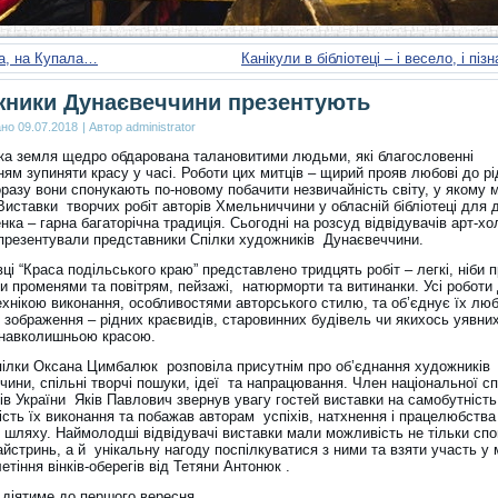
на, на Купала…
Канікули в бібліотеці – і весело, і піз
ники Дунаєвеччини презентують
ано
09.07.2018
|
Автор
administrator
ка земля щедро обдарована талановитими людьми, які благословенні
ям зупиняти красу у часі. Роботи цих митців – щирий прояв любові до рі
разу вони спонукають по-новому побачити незвичайність світу, у якому 
иставки творчих робіт авторів Хмельниччини у обласній бібліотеці для д
нка – гарна багаторічна традиція. Сьогодні на розсуд відвідувачів арт-хо
 презентували представники Спілки художників Дунаєвеччини.
ці “Краса подільського краю” представлено тридцять робіт – легкі, ніби 
и променями та повітрям, пейзажі, натюрморти та витинанки. Усі роботи
технікою виконання, особливостями авторського стилю, та об’єднує їх лю
зображення – рідних краєвидів, старовинних будівель чи якихось уявних
 навколишньою красою.
пілки Оксана Цимбалюк розповіла присутнім про об’єднання художників
ини, спільні творчі пошуки, ідеї та напрацювання. Член національної сп
в України Яків Павлович звернув увагу гостей виставки на самобутність 
сть їх виконання та побажав авторам успіхів, натхнення і працелюбства
 шляху. Наймолодші відвідувачі виставки мали можливість не тільки сп
йстринь, а й унікальну нагоду поспілкуватися з ними та взяти участь у 
летіння вінків-оберегів від Тетяни Антонюк .
 діятиме до першого вересня.