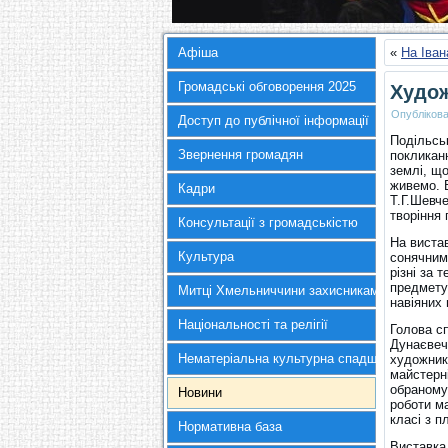
Афіша
«
На Іва
Громадські обговорення 2025
Худож
Опубліков
Доступ до публічної інформації
Подільсь
Звернення громадян
покликанн
землі, що
живемо. В
Кадри
Т.Г.Шевче
творіння
Консультації з громадськістю
На вистав
Культура
сонячним
різні за 
предмету 
Митці Хмельниччини захисникам України
навіяних
Національності та релігії
Голова с
Дунаєвечч
Нематеріальна культурна спадщина
художникі
майстерні
обраному
Новини
роботи ма
класі з п
Нормативна база
Виставка