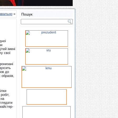
навально
»
Пошук
дної
ми
ітей імені
лу свої
пронизані
 досить
бов до
 образів,
ілки
робіт,
 на
оглядати
майстер-